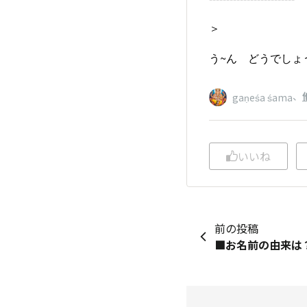
＞
う~ん どうでしょ
、
gaṇeśa śama
いいね
前の投稿