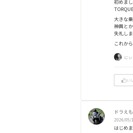
初めまし
TORQU
大きな乗
神輿とか
失礼しま
これから
にぃ
い
ドラえも
2026/05/1
はじめま