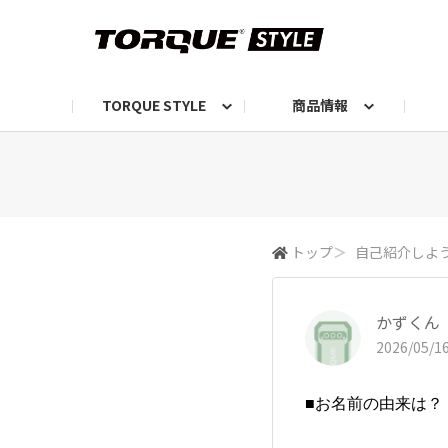
TORQUE STYLE
商品情報
お知らせ
TORQUEニュース
TORQUEフォト
自己紹介しよう
編集部の日常フォト
TORQUIZ【投票企画】
TORQUEトーク
G07エピソード投稿📸
よみもの
編集部からのおし
G
トップ
＞
自己紹介しよ
かずくん
2026/05/16
■お名前の由来は？
-------------------------