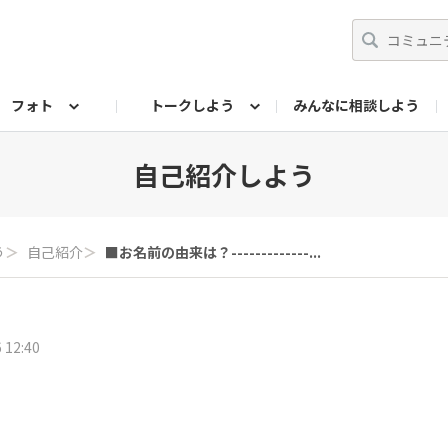
フォト
トークしよう
みんなに相談しよう
らせ
07公式サイト
TORQUEサークル
#フォトコンテスト「夏の思い出ワンシーン」
編集部のつぶやき（アーカイブ）
歴代モデル
【会員限定】ニュース
フォ
自己紹介しよう
う
＞
自己紹介
＞
■お名前の由来は？-------------...
 12:40