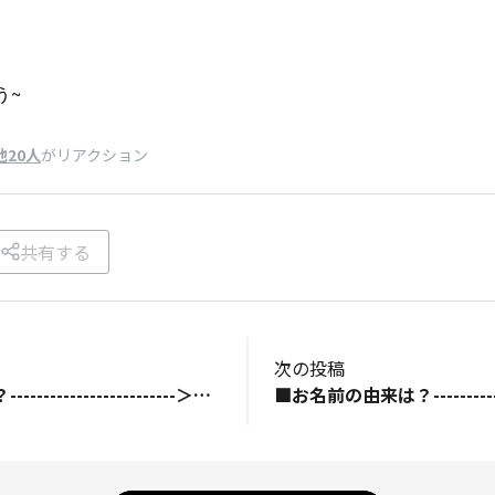
う~
他20人
がリアクション
共有する
次の投稿
■お名前の由来は？-------------------------＞地元の武将です。（安直）(笑)■何のプロフィール写真？-------------------------＞ミッフィー■初めて買ったTORQUEと、そのきっかけは？-------------------------＞G04かな？Gショック携帯から使っていたので。■趣味やお仕事を可能な範囲で教えてください！-------------------------趣味：漫画、買い物、浮世絵鑑賞仕事：博物館やら図書館やら■TORQUE STYLEでこんなことが知りたい・話したい！-------------------------＞素人なので、裏技を教えてください！！■最後にひとこと-------------------------＞G07を持つまでこのサイトは使ってなかったのですが、スクリーンショットの質問をしたら、皆様凄く優しく教えて下さって…それから、毎日何回も覗いて書き込みまでするようになりました！！(笑)宜しくお願い致します！！