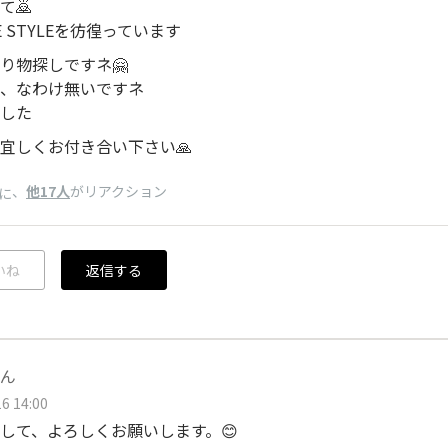
て🙇
E STYLEを彷徨っています
り物探しですネ🤗
、なわけ無いですネ
した
宜しくお付き合い下さい🙏
、
他17人
がリアクション
に
いね
返信する
ん
6 14:00
して、よろしくお願いします。😊