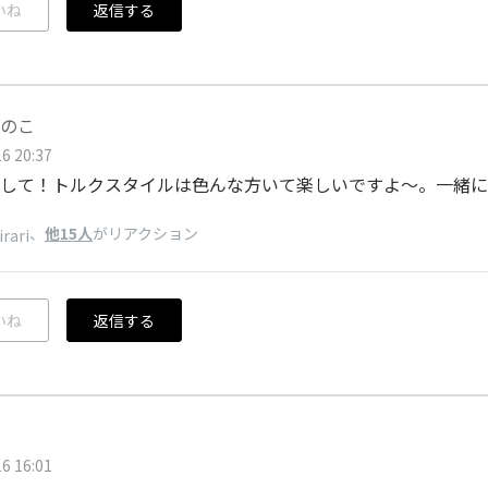
いね
返信する
のこ
6 20:37
して！トルクスタイルは色んな方いて楽しいですよ～。一緒に
、
他15人
がリアクション
irari
いね
返信する
6 16:01