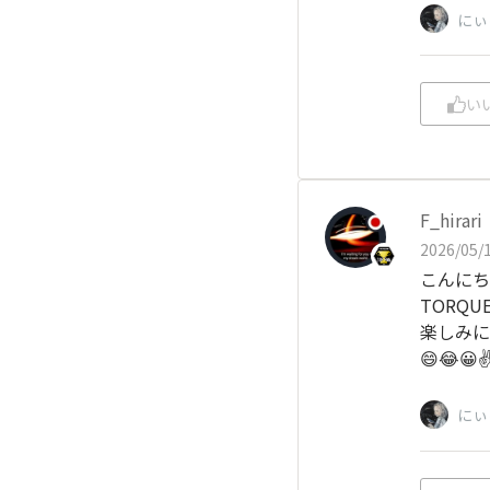
にぃ
い
F_hirari
2026/05/1
こんにちは
TORQ
楽しみに
😄😂😀✌
にぃ