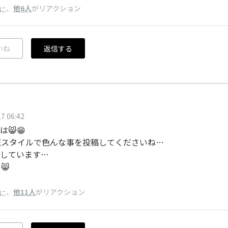
、
他6人
がリアクション
に
いね
返信する
7 06:42
😸😁
UEスタイルで色んな事を投稿してくださいね…
しています…
️😸
、
他11人
がリアクション
に