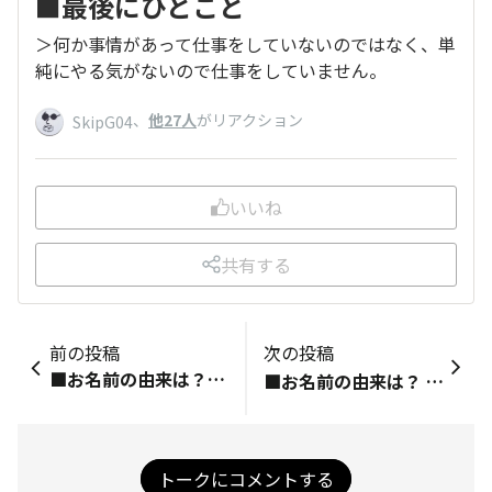
■最後にひとこと
＞何か事情があって仕事をしていないのではなく、単
純にやる気がないので仕事をしていません。
、
他27人
がリアクション
SkipG04
いいね
共有する
前の投稿
次の投稿
■お名前の由来は？ 天野屋利兵衛は男でごさると、儀を通した方の名前拝借 個人事業の屋号の兼ね合いもありです ■何のプロフィール写真？ コアジサシの雛がカラスに威嚇してるところ(笑) この後カラスにやられそうになった所、親鳥の急降下攻撃でカラスを排除してました❗ ■初めて買ったTORQUEと、そのきっかけは？ ５Gを家内が購入し、それを気に入ってしまったので ■趣味やお仕事を可能な範囲で教えてください！ 趣味：バイク、車、動力の付いている物、改造‼️、あと酒🍶 仕事：自動車の電装屋さん ■TORQUE STYLEでこんなことが知りたい・話したい！ 楽しい話、初めて見る聞くする話 ■最後にひとこと ボチボチ投稿するのでよろしくお願いいたします❗
■お名前の由来は？ ＞量子力学における思考実験より（難しいことは判りませんᕦ⁠ᶘ⁠&nbsp;⁠ᵒ⁠㉨⁠ᵒ⁠ᶅ⁠ᕤ） あとはトムとジェリーのトムより𓃠 ■何のプロフィール写真？ ＞お山で撮った太陽の写真☀️ ■初めて買ったTORQUEと、そのきっかけは？ ＞03 何かタフそうだったから 実際タフだった ■趣味やお仕事を可能な範囲で教えてください！ 趣味：お山・ドライブ・バイク（現在休止中）・己書・現実逃避・クウネルアソブ 仕事：何処にでもいる普通の会社員、あと落ち武者 ■TORQUE STYLEでこんなことが知りたい・話したい！ ＞楽しいことは何でもщ⁠(⁠゜⁠ロ⁠゜⁠щ⁠) ■最後にひとこと ＞居心地の善い「場所」、お話をTORQUEを通して共有していきたいです✧⁠◝⁠(⁠⁰⁠▿⁠⁰⁠)⁠◜⁠✧
トークにコメントする