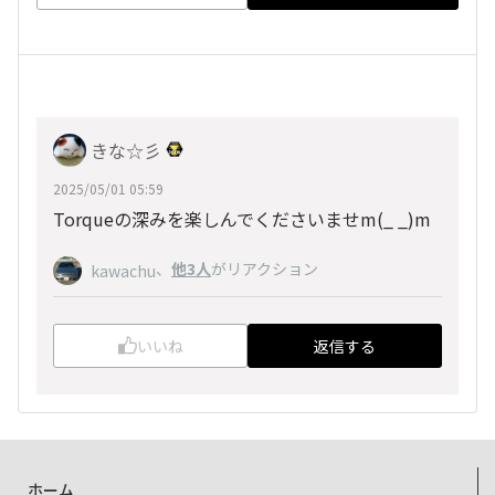
きな☆彡
2025/05/01 05:59
Torqueの深みを楽しんでくださいませm(_ _)m
、
他3人
がリアクション
kawachu
いいね
返信する
ホーム