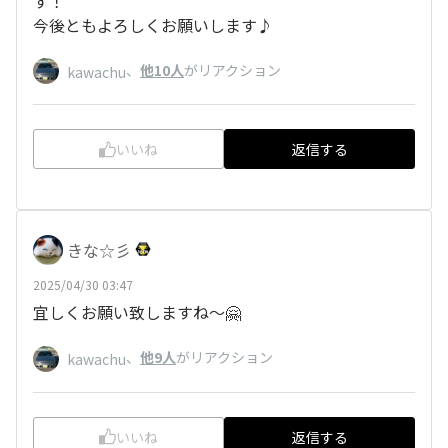
す！
今後ともよろしくお願いします♪
、
他10人
がリアクション
kawachu
いいね
返信する
きな☆彡
2025/04/30 03:47
宜しくお願い致しますね〜🤗
、
他9人
がリアクション
kawachu
いいね
返信する