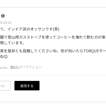
4 23:13
て、インドア派のオッサンです(笑)
園で登山用ガスストーブを使ってコーヒーを淹れて飲むのが楽
喫しています。
真を是非とも投稿してくださいね、気が向いたらTORQUEサ
ね😊
、
他6人
がリアクション
achu
いね
返信する