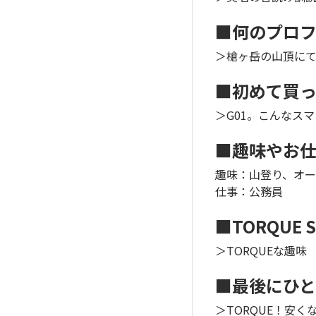
■何のプロ
＞槍ヶ岳の山頂に
■初めて買っ
＞G01。こんなス
■趣味やお
趣味：山登り、オ
仕事：公務員
■TORQUE
＞TORQUEな趣味
■最後にひ
＞TORQUE！安く