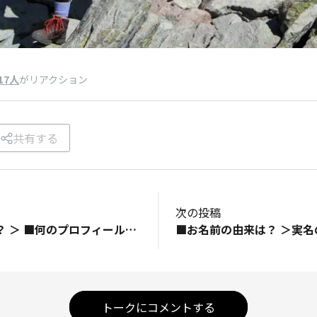
17人
がリアクション
共有する
次の投稿
■お名前の由来は？ ＞ ■何のプロフィール写真？ ＞ ■初めて買ったTORQUEと、そのきっかけは？ ＞ ■趣味やお仕事を可能な範囲で教えてください！ 趣味： 仕事： ■TORQUE STYLEでこんなことが知りたい・話したい！ ＞ ■最後にひとこと ＞ よろしくお願いいたします
トークにコメントする