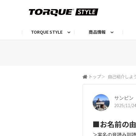
TORQUE STYLE
商品情報
お知らせ
TORQUEニュース
TORQUEフォト
自己紹介しよう
編集部の日常フォト
TORQUIZ【投票企画】
TORQUEトーク
G07エピソード投稿📸
よみもの
編集部からのおし
G
トップ
＞
自己紹介しよ
サンピン
2025/11/24
■お名前の
＞実名の音読み訓