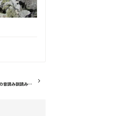
■お名前の由来は？ ＞実名の音読み訓読みの組み合わせ、ってところですね。 ■何のプロフィール写真？ ＞槍ヶ岳の山頂にて。 ■初めて買ったTORQUEと、そのきっかけは？ ＞G01。こんなスマホを待っていた！って感じです。 ■趣味やお仕事を可能な範囲で教えてください！ 趣味：山登り、オートキャンプ、スキー 仕事：公務員 ■TORQUE STYLEでこんなことが知りたい・話したい！ ＞TORQUEな趣味 ■最後にひとこと ＞TORQUE！安くなれ！