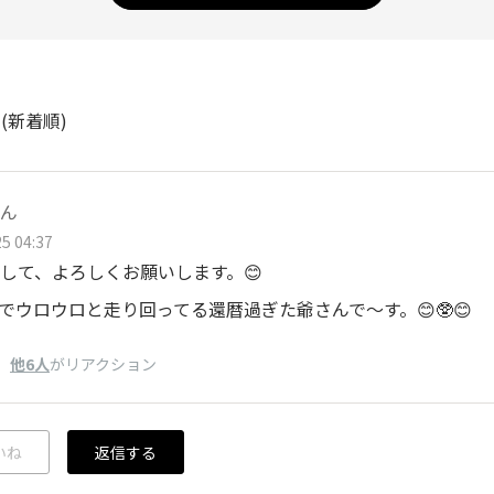
ト
(新着順)
ん
5 04:37
して、よろしくお願いします。😊
️)でウロウロと走り回ってる還暦過ぎた爺さんで〜す。😊🥸😊
、
他6人
がリアクション
いね
返信する