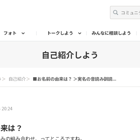
フォト
トークしよう
みんなに相談しよう
らせ
07公式サイト
TORQUEサークル
フォト企画アーカイブ
編集部のつぶやき（アーカイブ）
歴代モデル
【会員限定】ニュース
自己紹介しよう
う
＞
自己紹介
＞
■お名前の由来は？ ＞実名の音読み訓読...
 20:24
由来は？
読みの組み合わせ、ってところですね。