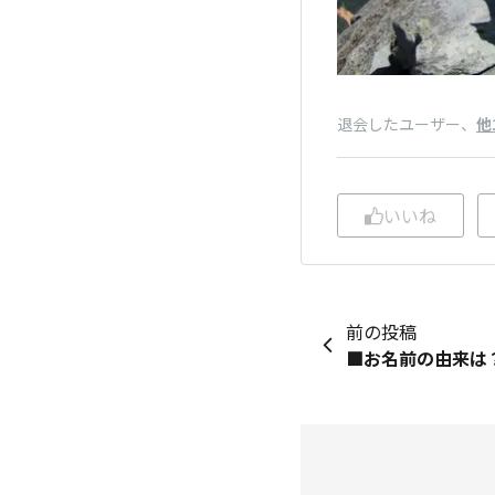
退会したユーザー
、
他
いいね
前の投稿