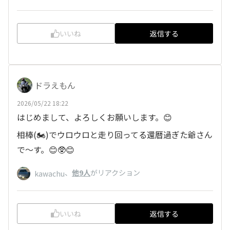
いいね
返信する
ドラえもん
2026/05/22 18:22
はじめまして、よろしくお願いします。😊
相棒(🏍️)でウロウロと走り回ってる還暦過ぎた爺さん
で〜す。😊🥸😊
、
他9人
がリアクション
kawachu
いいね
返信する