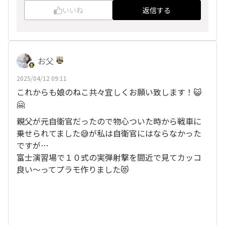
いいね
返信する
お父
2025/04/12 09:11
これからも娘のねこ共々宜しくお願い致します！😺
🤗
親父が元自衛官だったので物心ついた時から戦車に
乗せられてました😅が私は自衛官にはならなかった
ですが…
富士演習場で１０式の実弾射撃を間近で見てカッコ
良い〜ってプラモ作りました😻