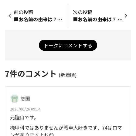
前の投稿
次の投稿
■お名前の由来は？ ＞1992年から持っているクルマから ■何のプロフィール写真？ ＞会社の近くの半野良ニャン、毛づくろいの様子を動画で撮影どんどん近づいて振り返った鼻先とレンズが接触、嫌な顔をされた瞬間を切り取り ■初めて買ったTORQUEと、そのきっかけは？ ＞耐水・耐衝撃Ｇ… からずっと ■趣味やお仕事を可能な範囲で教えてください！ 趣味：廃品などを使った変なモノづくり、クルマ、自転車、kedamon Go、不整地、昔話 仕事： ■TORQUE STYLEでこんなことが知りたい・話したい！ ＞みんながたのしいと思う事、（きつめの冗句も含み＾＾） ■最後にひとこと ＞先日も自転車に乗るポケットからトルクが落下！勲章が増えました。丈夫っていいことだね！
■お名前の由来は？ ＞ドリームキャストでチャット始める時にニックネームを考えなきゃいけなかったため 隣で寝てた猫の名前を拝借🤣 ■何のプロフィール写真？ ＞旧車博物館【セピアコレクション】で撮影した バーハンドルのミゼット ■初めて買ったTORQUEと、そのきっかけは？ ＞TORQUE XO1 スマホを使いたくなかったけど、ガラケーの不具合が出てきたため悩んでたら XO1の情報入手 発売３日後に機種変 ■趣味やお仕事を可能な範囲で教えてください！ 趣味：ひたすら寝る 仕事：リサイクル業務 ■TORQUE STYLEでこんなことが知りたい・話したい！ ＞🤔💬 ■最後にひとこと ＞変わり者です 九州ダイハツミーティング主催者補佐してます
トークにコメントする
7
件のコメント
(新着順)
惣国
2026/06/26 09:14
元陸自です。
機甲科ではありませんが戦車大好きです、74はロマ
ンがありますよね😉