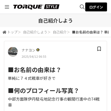
ログイン
全体検索
自己紹介しよう
トップ
＞
自己紹介しよう
＞
自己紹介
＞
■お名前の由来は？ 単純
検索
ナナヨン
2025/04/12 06:55
■お名前の由来は？
単純に７４式戦車が好きで
■何のプロフィール写真？
中部方面隊伊丹駐屯地記念行事の観閲行進中の74戦
車