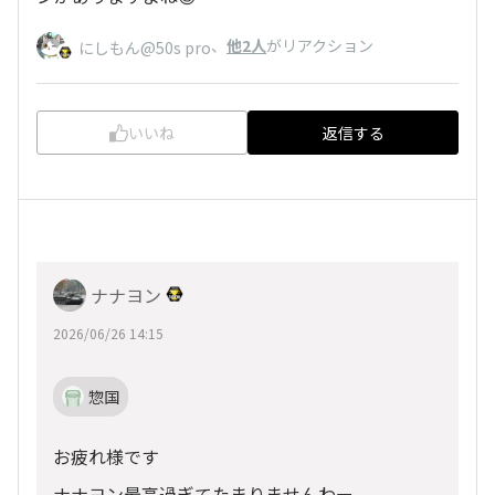
、
他2人
がリアクション
にしもん@50s pro
いいね
返信する
ナナヨン
2026/06/26 14:15
惣国
お疲れ様です
ナナヨン最高過ぎてたまりませんわー