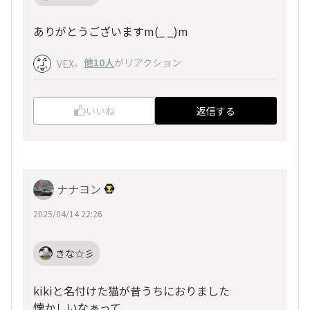
ありがとうございますm(_ _)m
、
他10人
がリアクション
VEX
いいね
返信する
ナナヨン
2025/04/14 22:26
きな☆彡
kikiと名付けた猫が昔うちにおりました
懐かしいなぁって