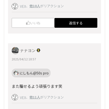
、
他10人
がリアクション
VEX
いいね
返信する
ナナヨン
2025/04/12 18:57
にしもん@50s pro
また騙せるよう頑張ります笑
、
他11人
がリアクション
VEX