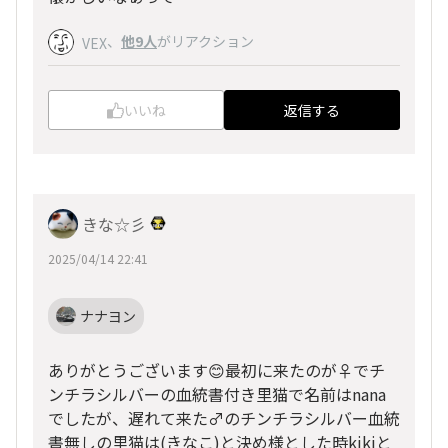
、
他9人
がリアクション
VEX
いいね
返信する
きな☆彡
2025/04/14 22:41
ナナヨン
ありがとうございます😊最初に来たのが♀でチ
ンチラシルバーの血統書付き里猫で名前はnana
でしたが、遅れて来た♂のチンチラシルバー血統
書無しの里猫は(きなこ)と決め様とした時kikiと