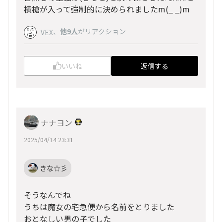
横槍が入って強制的に決められましたm(_ _)m
、
他9人
がリアクション
VEX
いいね
返信する
ナナヨン
2025/04/14 23:31
きな☆彡
そうなんでね
うちは魔女の宅急便から名前をとりました
おとなしい男の子でした