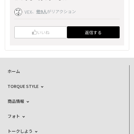
、
他9人
がリアクション
VEX
いいね
返信する
ホーム
TORQUE STYLE
商品情報
フォト
トークしよう