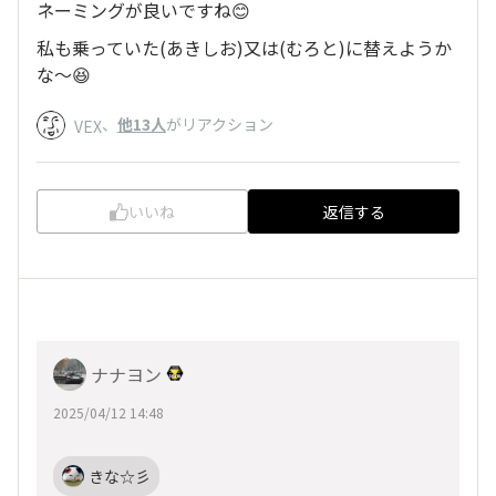
ネーミングが良いですね😊
私も乗っていた(あきしお)又は(むろと)に替えようか
な〜😆
、
他13人
がリアクション
VEX
いいね
返信する
ナナヨン
2025/04/12 14:48
きな☆彡