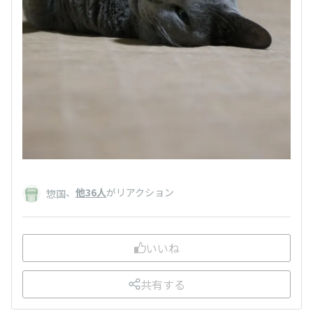
、
他36人
がリアクション
惣国
いいね
共有する