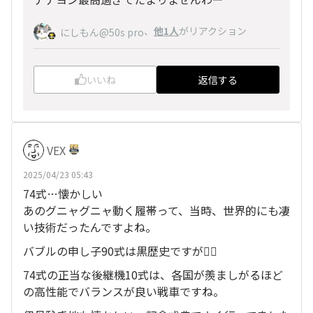
、
他1人
がリアクション
にしもん@50s pro
いいね
返信する
VEX
2025/04/23 05:43
74式…懐かしい
あのグニャグニャ動く履帯って、当時、世界的にも凄
い技術だったんですよね。
バブルの申し子90式は黒歴史ですが笑⃝
74式の正当な後継機10式は、各国が羨ましがるほど
の高性能でバランスが良い戦車ですね。