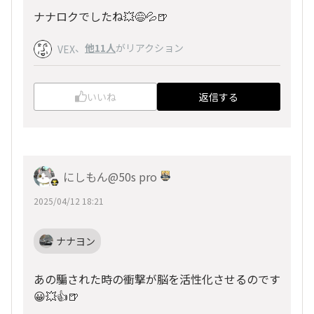
ナナロクでしたね💥😅💦🍺
、
他11人
がリアクション
VEX
いいね
返信する
にしもん@50s pro
2025/04/12 18:21
ナナヨン
あの騙された時の衝撃が脳を活性化させるのです
😀💥👍🍺