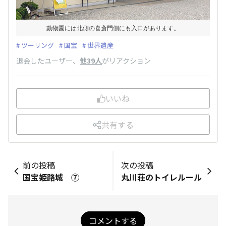
動物園には北側の喜斎門側にも入口があります。
ツーリング
国宝
世界遺産
退会したユーザー
、
他39人
がリアクション
いいね
共有する
前の投稿
次の投稿
国宝姫路城 ⑦
丸川荘のトイレルール
コメントする