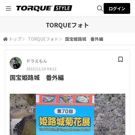
ログイン
全体検索
TORQUEフォト
トップ
＞
TORQUEフォト
＞
国宝姫路城 番外編
検索
ドラえもん
2023/11/10 04:12
国宝姫路城 番外編