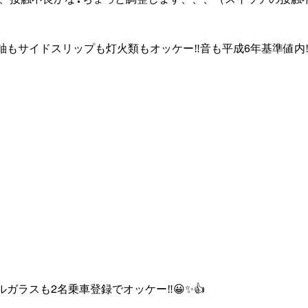
光軸もサイドスリップも灯火類もオッケー‼️音も平成6年基準値内‼
ガラスも2名乗車登録でオッケー‼️😀✨👍