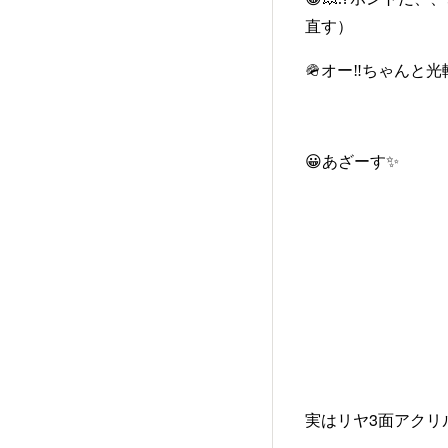
直す）
🪖オー‼️ちゃんと
😀あざーす✨
実はリヤ3面アクリル