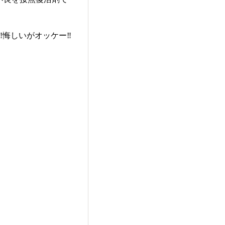
️悔しいがオッケー‼️