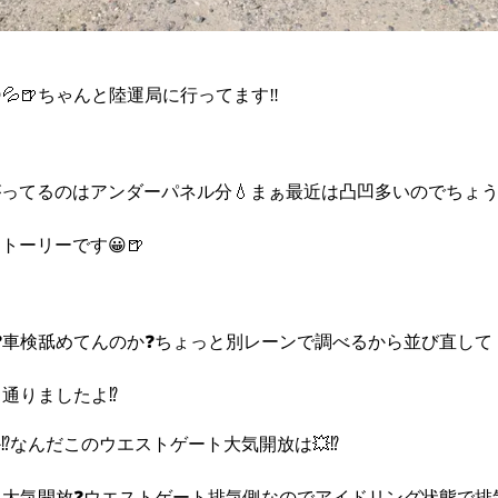
💦🍺ちゃんと陸運局に行ってます‼️
ってるのはアンダーパネル分💧まぁ最近は凸凹多いのでちょうど
トーリーです😀🍺
は❓️車検舐めてんのか❓️ちょっと別レーンで調べるから並び直して
通りましたよ⁉️
⁉️なんだこのウエストゲート大気開放は💥⁉️
？大気開放❓️ウエストゲート排気側なのでアイドリング状態で