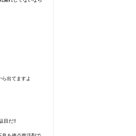
から出てますよ
目だ‼️
触不良を接点復活剤で