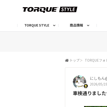
TORQUE STYLE
商品情報
お知らせ
TORQUEニュース
TORQUEフォト
自己紹介しよう
編集部の日常フォト
TORQUIZ【投票企画】
TORQUEトーク
G07エピソード投稿📸
よみもの
編集部からのおし
G
トップ
＞
TORQUEフォ
にしもん@5
2026/05/19
車検通りました✨