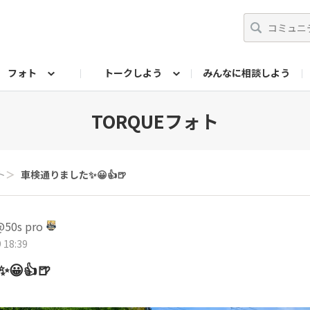
フォト
トークしよう
みんなに相談しよう
らせ
07公式サイト
TORQUEサークル
#フォトコンテスト「夏の思い出ワンシーン」
編集部のつぶやき（アーカイブ）
歴代モデル
【会員限定】ニュース
フォ
TORQUEフォト
ト
＞
車検通りました✨😀👍🍺
0s pro
 18:39
👍🍺