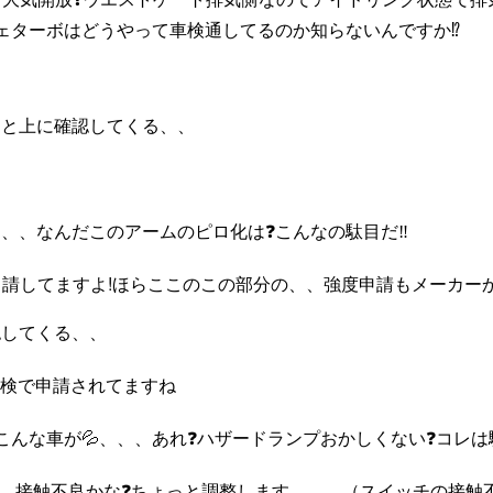
シェターボはどうやって車検通してるのか知らないんですか⁉️
っと上に確認してくる、、
、、なんだこのアームのピロ化は❓️こんなの駄目だ‼️
申請してますよ!ほらここのこの部分の、、強度申請もメーカー
認してくる、、
車検で申請されてますね
でこんな車が💦、、、あれ❓️ハザードランプおかしくない❓️コレは駄
だ、、、接触不良かな❓️ちょっと調整します、、、（スイッチの接