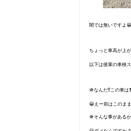
闇では無いですよ😀
ちょっと車高が上が
以下は後輩の車検ス
🪖なんだ⁉️この車
😀えー前はこのまま
🪖そんな事があるか
😀ダメなんですか