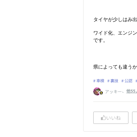
タイヤが少しはみ出
ワイド化、エンジン
です。
県によっても違うか
車検
裏技
公認
、
他55
アッキー
いいね