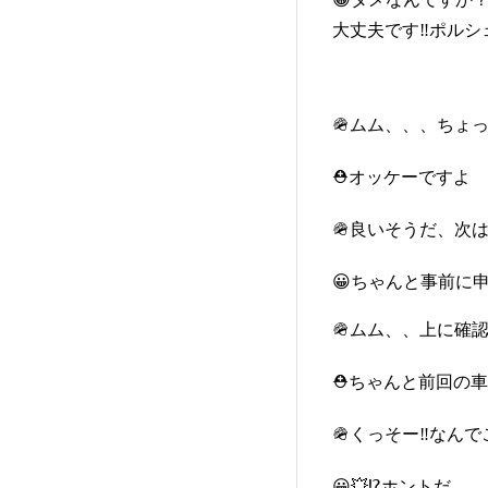
大丈夫です‼️ポル
🪖ムム、、、ちょ
⛑️オッケーですよ
🪖良いそうだ、次は
😀ちゃんと事前に
🪖ムム、、上に確
⛑️ちゃんと前回の
🪖くっそー‼️なん
😀💥⁉️ホント