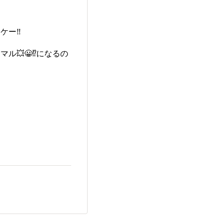
ー‼️
💥😀⁉️になるの