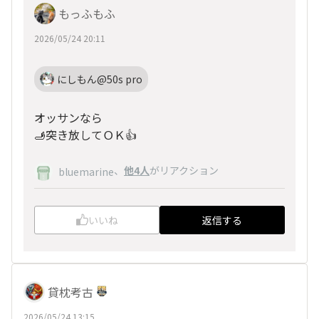
もっふもふ
2026/05/24 20:11
にしもん@50s pro
オッサンなら
🫸突き放してＯＫ👍
、
他4人
がリアクション
bluemarine
いいね
返信する
貸枕考古
2026/05/24 13:15