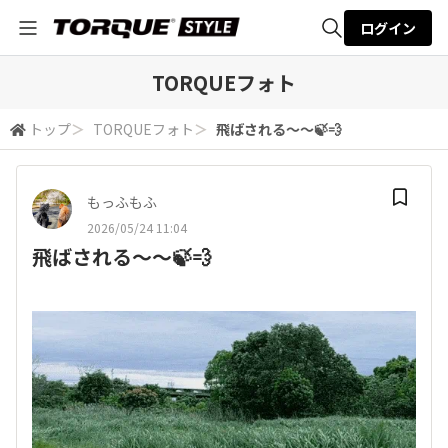
ログイン
全体検索
TORQUEフォト
トップ
＞
TORQUEフォト
＞
飛ばされる〜〜🍃💨
検索
もっふもふ
2026/05/24 11:04
飛ばされる〜〜🍃💨