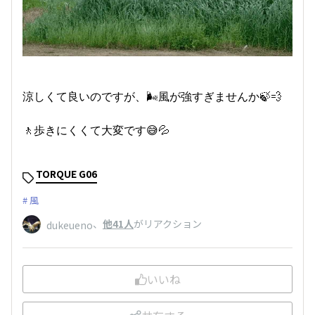
涼しくて良いのですが、🌬️風が強すぎませんか🍃💨
🚶歩きにくくて大変です😅💦
TORQUE G06
風
、
他41人
がリアクション
dukeueno
いいね