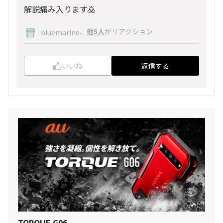
解説痛み入ります🙇
、
他5人
がリアクション
bluemarine
いいね
返信する
TORQUE G06