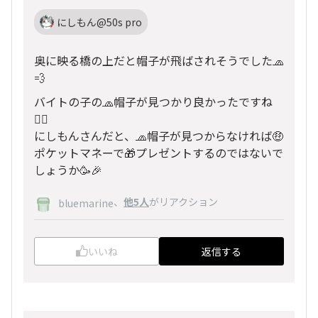
にしもん@50s pro
奥に映る橋の上だと帽子が飛ばされそうでした🧢
💨
バイトの子の🧢帽子が見つかり良かったですね
😮‍💨
にしもんさんだと、🧢帽子が見つからなければ🤑
ポケットマネーで🎁プレゼントするのではないで
しょうか🥳🎉
、
他5人
がリアクション
bluemarine
いいね
返信する