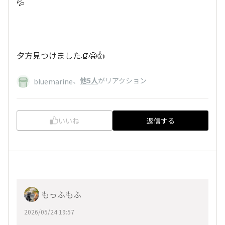
💦
夕方見つけました👒😀👍
、
他5人
がリアクション
bluemarine
いいね
返信する
もっふもふ
2026/05/24 19:57