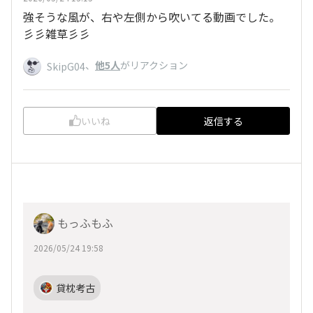
強そうな風が、右や左側から吹いてる動画でした。
彡彡雑草彡彡
、
他5人
がリアクション
SkipG04
いいね
返信する
もっふもふ
2026/05/24 19:58
貸枕考古