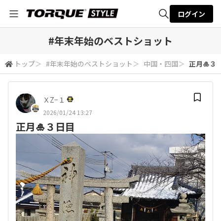
ログイン
全体検索
#年末年始のベストショット
トップ
＞
#年末年始のベストショット
＞
中国・四国
＞
正月🎍３
検索
ＸZ−１
2026/01/24 13:27
正月🎍３日目