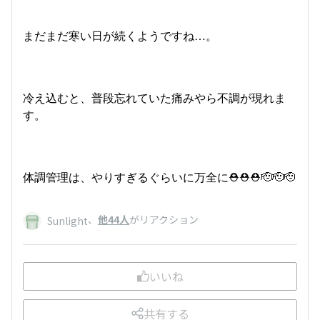
まだまだ寒い日が続くようですね…。
冷え込むと、普段忘れていた痛みやら不調が現れま
す。
体調管理は、やりすぎるぐらいに万全に⛑️⛑️⛑️🫡🫡🫡
、
他44人
がリアクション
Sunlight
いいね
共有する