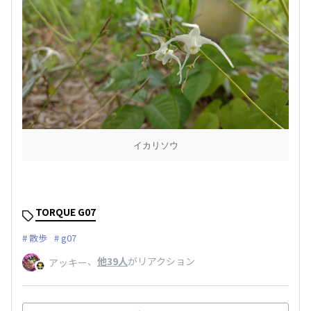
イカリソウ
TORQUE G07
散歩
g07
、
他39人
がリアクション
アッキー