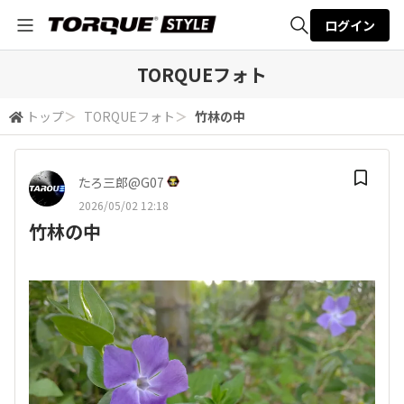
ログイン
全体検索
TORQUEフォト
トップ
＞
TORQUEフォト
＞
竹林の中
検索
たろ三郎@G07
2026/05/02 12:18
竹林の中