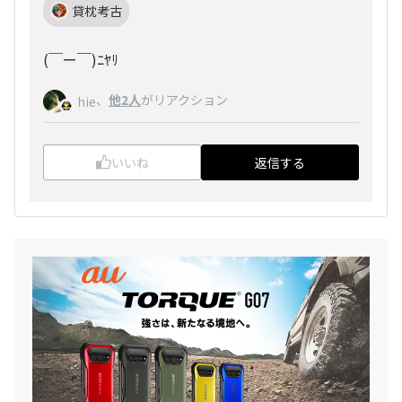
貸枕考古
(￣ー￣)ﾆﾔﾘ
、
他2人
がリアクション
hie
いいね
返信する