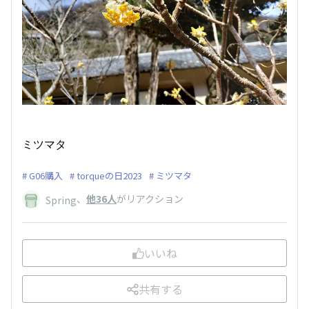
ミツマタ
G06購入
torqueの日2023
ミツマタ
、
他36人
がリアクション
Spring
いいね
共有する