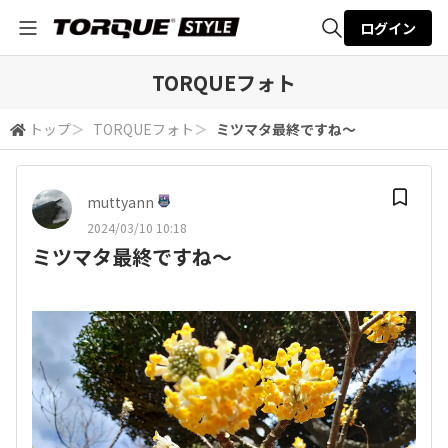
ログイン
全体検索
TORQUEフォト
トップ
＞
TORQUEフォト
＞
ミツマタ最終ですね～
検索
muttyann
2024/03/10 10:18
ミツマタ最終ですね～