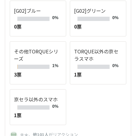
[G02]ブルー
[G02]グリーン
0%
0%
0票
0票
その他TORQUEシリ
TORQUE以外の京セ
ーズ
ラスマホ
1%
0%
3票
1票
京セラ以外のスマホ
0%
1票
、
他101人
がリアクション
主水