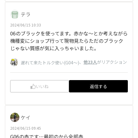
テラ
2024/06/15 10:33
06のブラックを使ってます。赤かな～とか考えながら
機種変にショップ行って現物見たらただのブラック
じゃない質感が気に入っちゃいました。
、
他23人
がリアクション
遅れて来たトルク使い(G04〜)
いいね
返信する
ケイ
2024/06/15 09:45
G06の赤です…最初のから全部赤