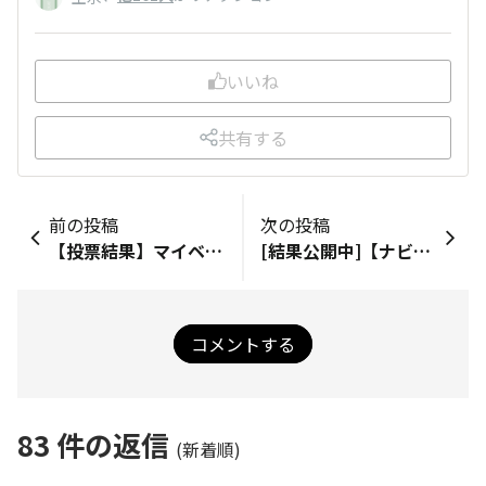
いいね
共有する
前の投稿
次の投稿
【投票結果】マイベストTORQUE ～あなたが好きなTORQUEシリーズはどれ？～
[結果公開中]【ナビゲーション】あなたは3ボタン派？ジェスチャー派？
コメントする
83
件の返信
(新着順)