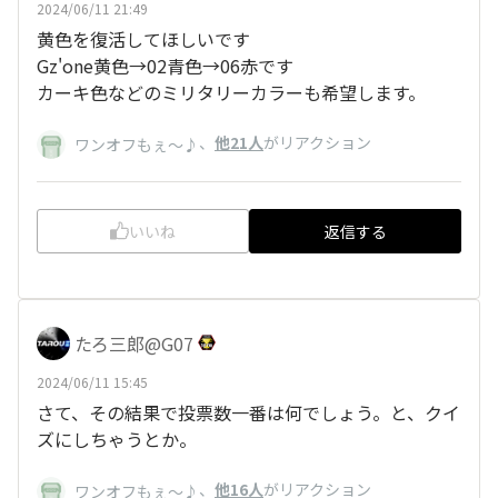
2024/06/11 21:49
黄色を復活してほしいです
Gz'one黄色→02青色→06赤です
カーキ色などのミリタリーカラーも希望します。
、
他21人
がリアクション
ワンオフもぇ～♪
いいね
返信する
たろ三郎@G07
2024/06/11 15:45
さて、その結果で投票数一番は何でしょう。と、クイ
ズにしちゃうとか。
、
他16人
がリアクション
ワンオフもぇ～♪