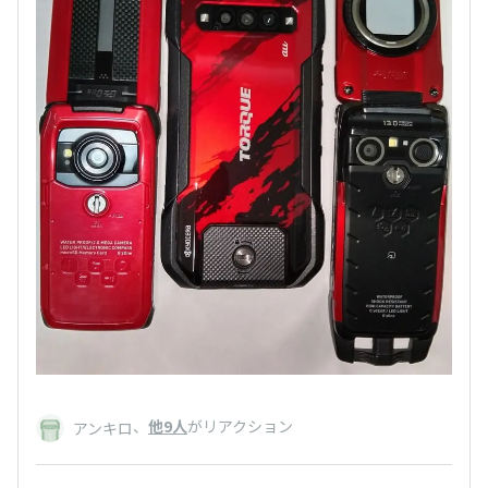
、
他9人
がリアクション
アンキロ