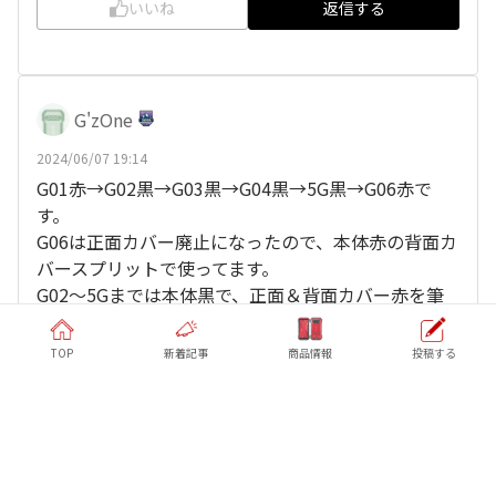
いいね
返信する
G'zOne
2024/06/07 19:14
G01赤→G02黒→G03黒→G04黒→5G黒→G06赤で
す。
G06は正面カバー廃止になったので、本体赤の背面カ
バースプリットで使ってます。
G02〜5Gまでは本体黒で、正面＆背面カバー赤を筆
頭に各色使いました。
TOP
新着記事
商品情報
投稿する
、
他20人
がリアクション
ワンオフもぇ～♪
いいね
返信する