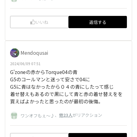
いいね
返信する
Mendoqusai
2024/06/09 07:51
G'zoneの赤からTorque04の青
G5のコールマンと迷って安さで04に
G5に青はなかったから０４の青にしたって感じ
着せ替えもあるので黒にして青と赤の着せ替えをを
買えばよかったと思ったのが最初の後悔。
、
他23人
がリアクション
ワンオフもぇ～♪