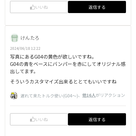
いいね
返信する
けんたろ
2024/06/18 12:22
写真にあるG04の黄色が欲しいですね。
G04の青をベースにバンパーを赤にしてオリジナル感
出してます。
そういうカスタマイズ出来るととてもいいですね
、
他16人
がリアクション
遅れて来たトルク使い(G04〜)
いいね
返信する