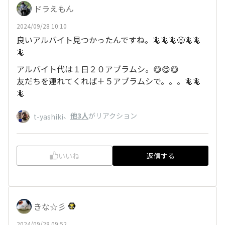
ドラえもん
2024/09/28 10:10
良いアルバイト見つかったんですね。🦎🦎🦎😅🦎🦎
🦎
アルバイト代は１日２０アブラムシ。😋😋😋
友だちを連れてくれば＋５アブラムシで。。。🦎🦎
🦎
、
他3人
がリアクション
t-yashiki
いいね
返信する
きな☆彡
2024/09/28 09:52