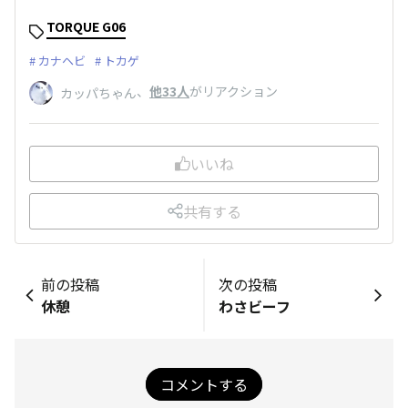
TORQUE G06
カナヘビ
トカゲ
、
他33人
がリアクション
カッパちゃん
いいね
共有する
前の投稿
次の投稿
休憩
わさビーフ
コメントする