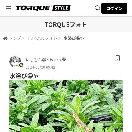
ログイン
全体検索
TORQUEフォト
トップ
＞
TORQUEフォト
＞
水浴び😀✨
検索
にしもん@50s pro
2024/09/28 09:42
水浴び😀✨