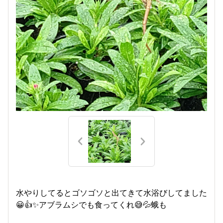
水やりしてるとゴソゴソと出てきて水浴びしてました
😀👍✨アブラムシでも食ってくれ😅💦蛾も