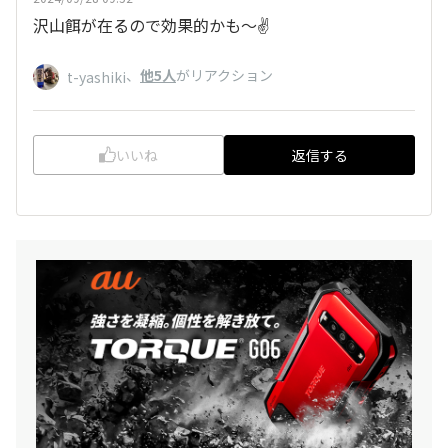
沢山餌が在るので効果的かも～✌️
、
他5人
がリアクション
t-yashiki
いいね
返信する