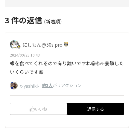
3
件の返信
(新着順)
にしもん@50s pro
2024/09/28 10:43
蛾を食べてくれるので有り難いですね😀👍✨養殖した
いくらいです😀
、
他3人
がリアクション
t-yashiki
いいね
返信する