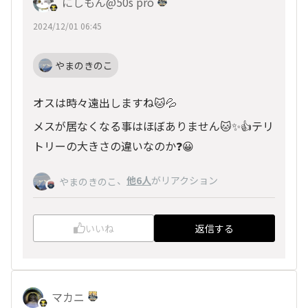
にしもん@50s pro
2024/12/01 06:45
やまのきのこ
オスは時々遠出しますね🐱💦
メスが居なくなる事はほぼありません🐱✨👍テリ
トリーの大きさの違いなのか❓️😀
、
他6人
がリアクション
やまのきのこ
いいね
返信する
マカニ