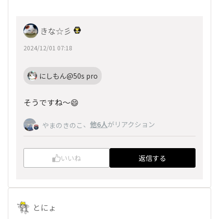
きな☆彡
2024/12/01 07:18
にしもん@50s pro
そうですね〜😄
、
他6人
がリアクション
やまのきのこ
いいね
返信する
とにょ