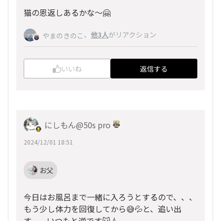
猫の恩返しあるかな〜🤗
、
他3人
がリアクション
やまのきのこ
いいね
返信する
にしもん@50s pro
2024/12/01 18:51
お父
今日はお風呂まで一緒に入ろうとするので、、、
もう少し体力を回復してから😅💦と、追い出
す、、いつもと逆です🐱💧