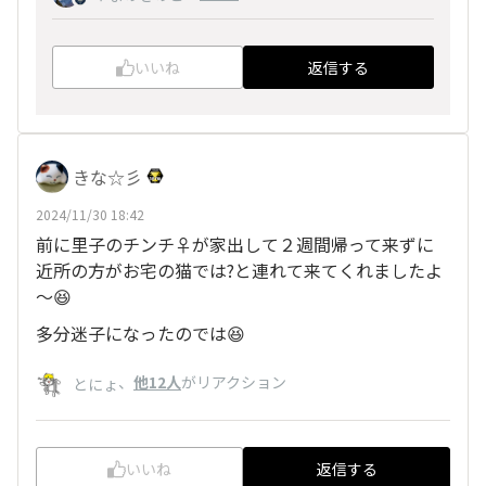
いいね
返信する
きな☆彡
2024/11/30 18:42
前に里子のチンチ♀が家出して２週間帰って来ずに
近所の方がお宅の猫では?と連れて来てくれましたよ
～😆
多分迷子になったのでは😆
、
他12人
がリアクション
とにょ
いいね
返信する