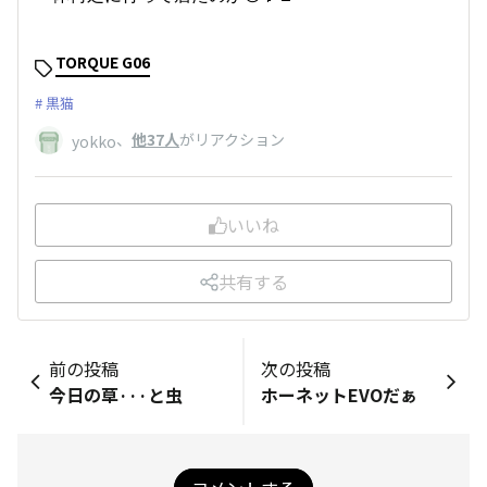
TORQUE G06
黒猫
、
他37人
がリアクション
yokko
いいね
共有する
前の投稿
次の投稿
今日の草···と虫
ホーネットEVOだぁ