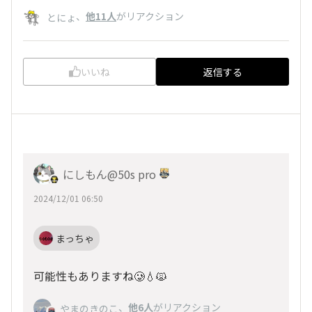
、
他11人
がリアクション
とにょ
いいね
返信する
にしもん@50s pro
2024/12/01 06:50
まっちゃ
可能性もありますね🥲💧🙀
、
他6人
がリアクション
やまのきのこ