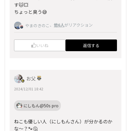
す🐱💥
ちょっと臭う😅
、
他6人
がリアクション
やまのきのこ
いいね
返信する
お父
2024/12/01 18:42
にしもん@50s pro
ねこも優しい人（にしもんさん）が分かるのか
な〜？🐾🤔