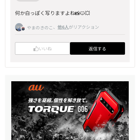
何か白っぽく写りますよね📸🐱💥
、
他6人
がリアクション
やまのきのこ
いいね
返信する