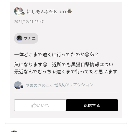
にしもん@50s pro
2024/12/01 06:47
マカニ
一体どこまで遠くに行ってたのか😀💦⁉️
気になります😀 近所でも黒猫目撃情報はつい
最近なんでむっちゃ遠くまで行ってたと思います
、
他6人
がリアクション
やまのきのこ
いいね
返信する