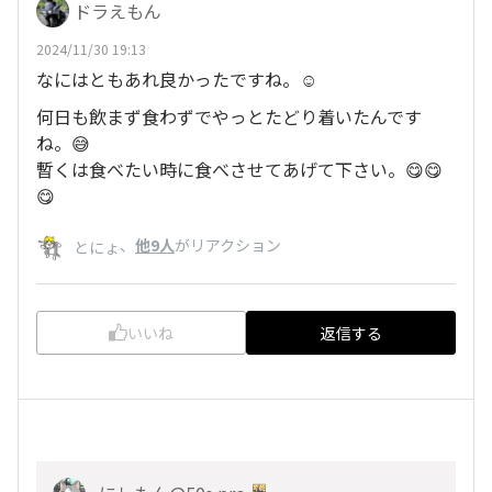
ドラえもん
2024/11/30 19:13
なにはともあれ良かったですね。☺️
何日も飲まず食わずでやっとたどり着いたんです
ね。😅
暫くは食べたい時に食べさせてあげて下さい。😋😋
😋
、
他9人
がリアクション
とにょ
いいね
返信する