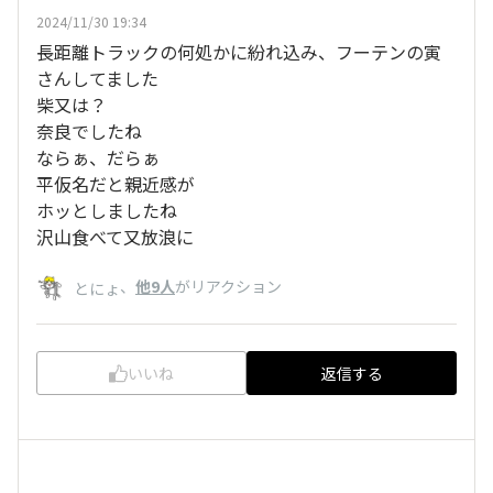
2024/11/30 19:34
長距離トラックの何処かに紛れ込み、フーテンの寅
さんしてました
柴又は？
奈良でしたね
ならぁ、だらぁ
平仮名だと親近感が
ホッとしましたね
沢山食べて又放浪に
、
他9人
がリアクション
とにょ
いいね
返信する