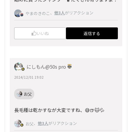
、
他3人
がリアクション
やまのきのこ
いいね
返信する
にしもん@50s pro
2024/12/01 19:02
お父
長毛種は乾かすなが大変ですね、😅🍺🐱💦
、
他3人
がリアクション
お父