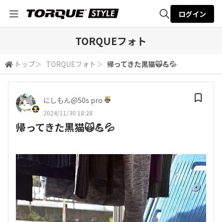
ログイン
全体検索
TORQUEフォト
トップ
＞
TORQUEフォト
＞
帰ってきた黒猫🙀💪💦
検索
にしもん@50s pro
2024/11/30 18:28
帰ってきた黒猫🙀💪💦