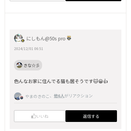
にしもん@50s pro
2024/12/01 06:51
きな☆彡
色んなお家に住んでる猫も居そうです🐱😀👍
、
他6人
がリアクション
やまのきのこ
いいね
返信する