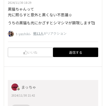
2024/11/30 18:29
黒猫ちゃんって
光に照らすと意外と黒くない不思議☺️
うちの黒猫も光にかざすとシマシマが顕現します🥰
、
他12人
がリアクション
t-yashiki
いいね
返信する
まっちゃ
2024/11/30 21:42