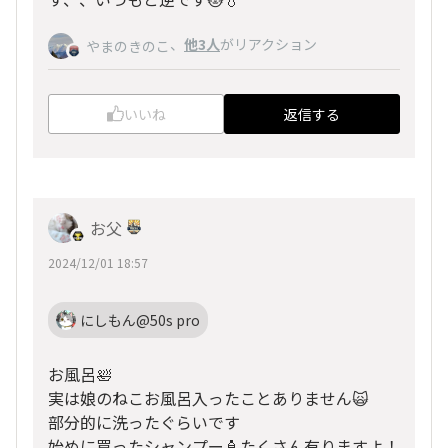
、
他3人
がリアクション
やまのきのこ
いいね
返信する
お父
2024/12/01 18:57
にしもん@50s pro
お風呂🛀
実は娘のねこお風呂入ったことありません🙀
部分的に洗ったぐらいです
始めに買ったシャンプー🧴たくさん有りますよ！