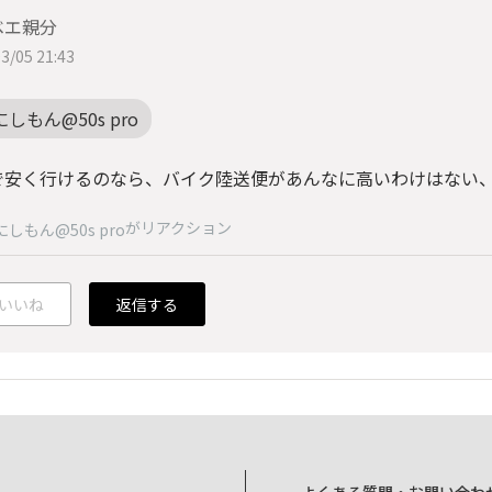
ベエ親分
3/05 21:43
にしもん@50s pro
で安く行けるのなら、バイク陸送便があんなに高いわけはない、
がリアクション
にしもん@50s pro
いいね
返信する
よくある質問・お問い合わ