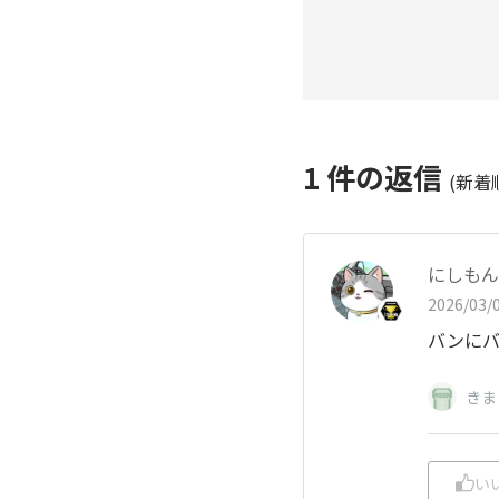
1
件の返信
(新着
にしもん@
2026/03/0
バンにバ
きま
い