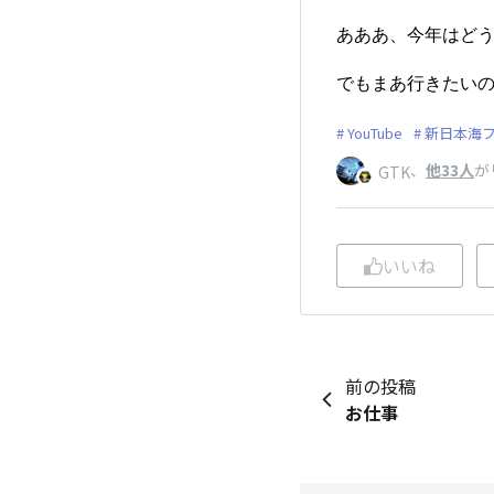
あああ、今年はど
でもまあ行きたいの
YouTube
新日本海
、
他33人
が
GTK
いいね
前の投稿
お仕事