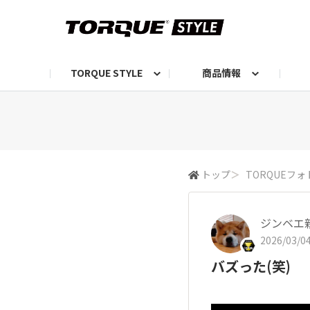
TORQUE STYLE
商品情報
お知らせ
TORQUEニュース
TORQUEフォト
自己紹介しよう
編集部の日常フォト
TORQUIZ【投票企画】
TORQUEトーク
G07エピソード投稿📸
よみもの
編集部からのおし
G
トップ
＞
TORQUEフォ
ジンベエ
2026/03/04
バズった(笑)