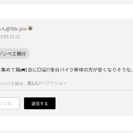
ん@50s pro
3/05 11:22
ジンベエ親分
集めて箱🚛1台に💥😀⁉️多分バイク単体の方が安くなりそうな
、
他1人
がリアクション
ジンベエ親分
いいね
返信する