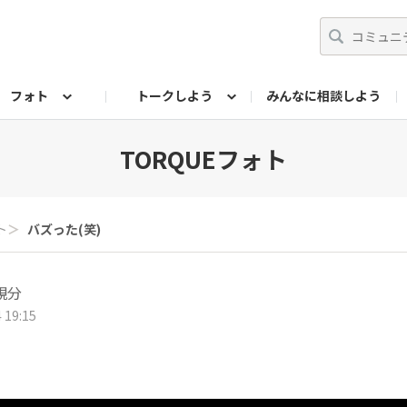
フォト
トークしよう
みんなに相談しよう
らせ
07公式サイト
TORQUEサークル
#フォトコンテスト「夏の思い出ワンシーン」
編集部のつぶやき（アーカイブ）
歴代モデル
【会員限定】ニュース
フォ
TORQUEフォト
ト
＞
バズった(笑)
親分
 19:15