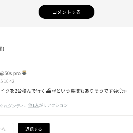
コメントする
順)
50s pro
5 10:42
イクを2台積んで行く⛴️💨という裏技もありそうです😀💥✨
、
他1人
がリアクション
ぐれダンディ
いね
返信する