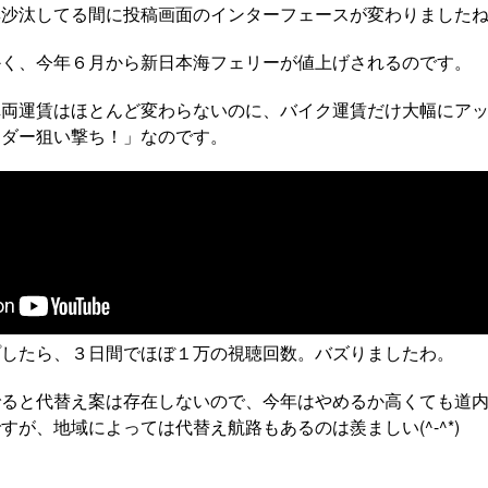
沙汰してる間に投稿画面のインターフェースが変わりましたね(^-
かく、今年６月から新日本海フェリーが値上げされるのです。
車両運賃はほとんど変わらないのに、バイク運賃だけ大幅にア
イダー狙い撃ち！」なのです。
プしたら、３日間でほぼ１万の視聴回数。バズりましたわ。
でると代替え案は存在しないので、今年はやめるか高くても道
すが、地域によっては代替え航路もあるのは羨ましい(^-^*)