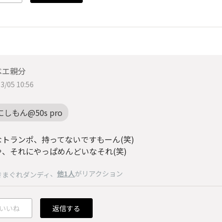
ベエ親分
3/05 10:56
にしもん@50s pro
なトランポ、持ってないですもーん(笑)
や、それにやっぱめんどいなそれ(笑)
、
他1人
がリアクション
きまぐれダンディ
いいね
返信する