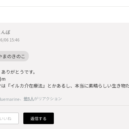
とんぼ
6/06 15:46
やまのきのこ
、ありがとうです。
_)m
では『イルカ介在療法』とかあるし、本当に素晴らしい生き物
、
他5人
がリアクション
luemarine
いいね
返信する