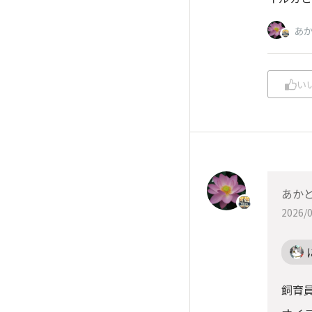
あ
い
あか
2026/0
飼育