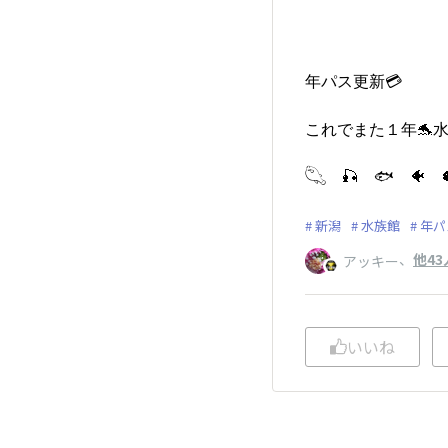
年パス更新💳️
これでまた１年🐬
𓆡 🎣 🐟️ 🐠 
新潟
水族館
年パ
、
他43
アッキー
いいね