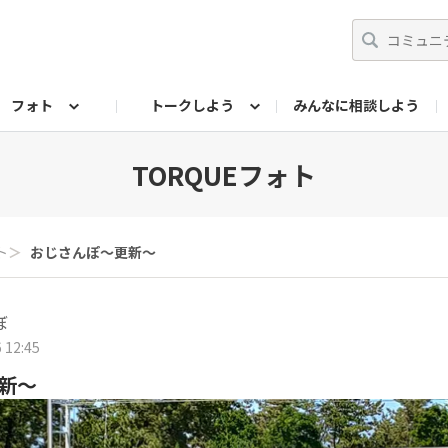
フォト
トークしよう
みんなに相談しよう
らせ
07公式サイト
TORQUEサークル
フォト企画アーカイブ
編集部のつぶやき（アーカイブ）
歴代モデル
【会員限定】ニュース
TORQUEフォト
ト
＞
おじさんぽ〜更新〜
ぼ
 12:45
新〜