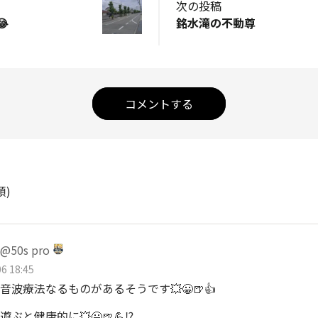
次の投稿

銘水滝の不動尊
コメントする
順)
50s pro
6 18:45
音波療法なるものがあるそうです💥😀🍺👍
ぶと健康的に💥😀🍺💪⁉️