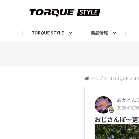
TORQUE STYLE
商品情報
お知らせ
TORQUEニュース
TORQUEフォト
自己紹介しよう
編集部の日常フォト
TORQUIZ【投票企画】
TORQUEトーク
G07エピソード投稿📸
よみもの
編集部からのおし
G
トップ
＞
TORQUEフォ
あかとん
2026/06/06
おじさんぽ〜更