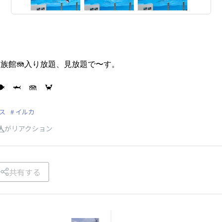
水族館🪼入り放題、見放題で〜す。
🐡 🦈 🪼 🦀
ス
イルカ
人
がリアクション
共有する