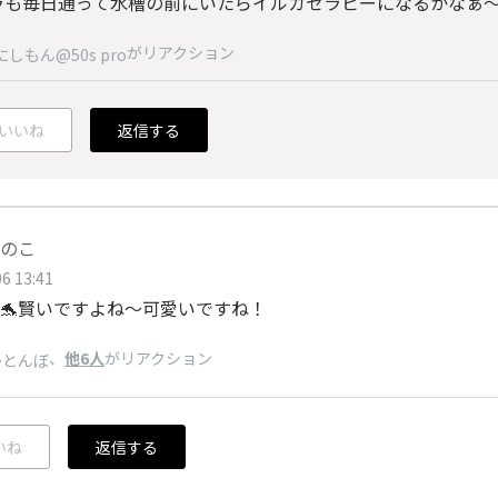
ラも毎日通って水槽の前にいたらイルカセラピーになるかなぁ
がリアクション
にしもん@50s pro
いいね
返信する
のこ
6 13:41
賢いですよね〜可愛いですね！
、
他6人
がリアクション
かとんぼ
いね
返信する