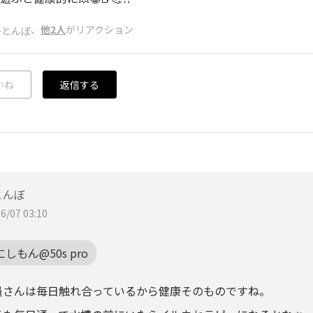
、
他2人
がリアクション
かとんぼ
いね
返信する
とんぼ
6/07 03:10
にしもん@50s pro
員さんは毎日触れ合っているから健康そのものですね。