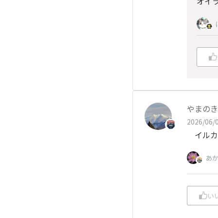
オイ
やまのき
2026/06/0
イルカ
あ
い