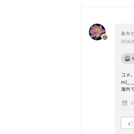
あか
2026/0
コメ
m(_ 
海外
b