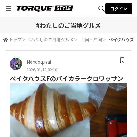
ログイン
全体検索
#わたしのご当地グルメ
トップ
＞
#わたしのご当地グルメ
＞
中国・四国
＞
ベイクハウス
検索
Mendoqusai
2026/01/12 02:10
ベイクハウスFのバイカラークロワッサン