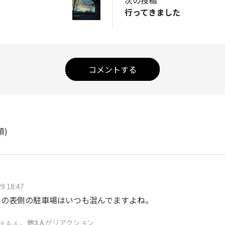
行ってきました
コメントする
順)
9 18:47
側の表側の駐車場はいつも混んでますよね。
、
他3人
がリアクション
えもん