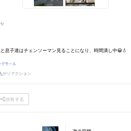
✨
と息子達はチェンソーマン見ることになり、時間潰し中😀💧
ングモール
人
がリアクション
共有する
次の投稿