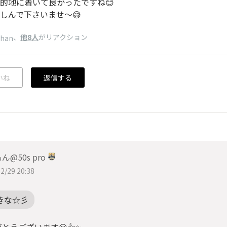
的地に着いて良かったですね😊
しんで下さいませ〜😅
、
他8人
がリアクション
chan
いね
返信する
ん@50s pro
2/29 20:38
きな☆彡
とうございます😀👍✨