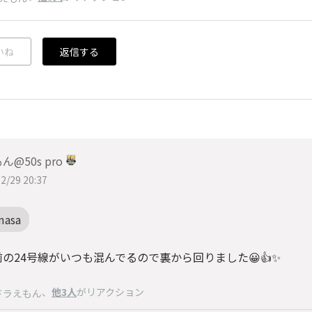
いね
返信する
ん@50s pro
2/29 20:37
masa
の24号線がいつも混んでるので裏から回りました😀👍✨
、
他3人
がリアクション
ドラえもん