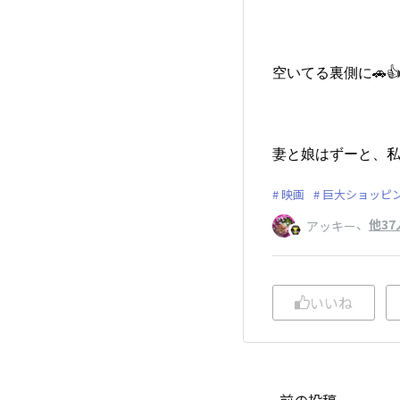
空いてる裏側に🚗
妻と娘はずーと、私
映画
巨大ショッピ
、
他37
アッキー
いいね
前の投稿