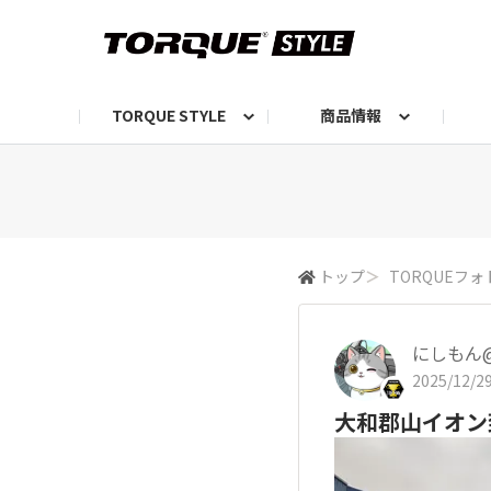
TORQUE STYLE
商品情報
お知らせ
TORQUEニュース
TORQUEフォト
自己紹介しよう
編集部の日常フォト
TORQUIZ【投票企画】
TORQUEトーク
G07エピソード投稿📸
よみもの
編集部からのおし
G
トップ
＞
TORQUEフォ
にしもん@5
2025/12/29
大和郡山イオン到