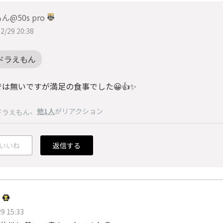
ん@50s pro
2/29 20:38
ドラえもん
は無いですが満足の食事でした😀👍✨
、
他1人
がリアクション
ドラえもん
いいね
返信する
9 15:33