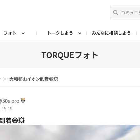
フォト
トークしよう
みんなに相談しよう
らせ
07公式サイト
TORQUEサークル
#フォトコンテスト「夏の思い出ワンシーン」
編集部のつぶやき（アーカイブ）
歴代モデル
【会員限定】ニュース
フォ
TORQUEフォト
ト
＞
大和郡山イオン到着😀💥
0s pro
 15:19
着😀💥