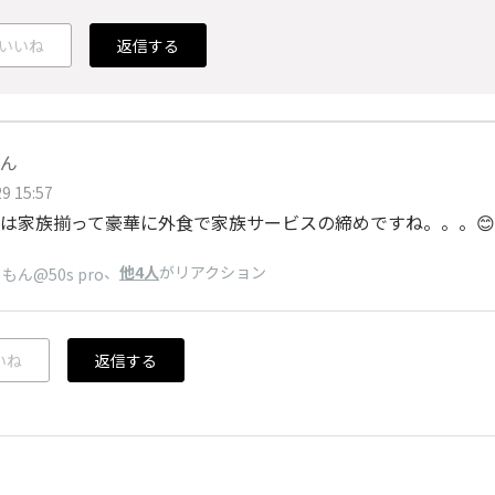
いいね
返信する
ん
9 15:57
は家族揃って豪華に外食で家族サービスの締めですね。。。😊
、
他4人
がリアクション
もん@50s pro
いね
返信する