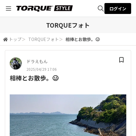
ログイン
全体検索
TORQUEフォト
トップ
＞
TORQUEフォト
＞
相棒とお散歩。🥴
検索
ドラえもん
2025/04/29 17:06
相棒とお散歩。🥴