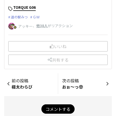
TORQUE G06
道の駅みつ
ＧＷ
、
他38人
がリアクション
アッキー
いいね
共有する
前の投稿
次の投稿
極太わらび
おぉ～っ😲
コメントする