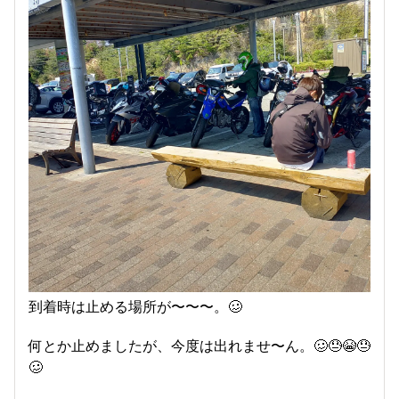
到着時は止める場所が〜〜〜。🥴
何とか止めましたが、今度は出れませ〜ん。🥴😓😭😓
🥴