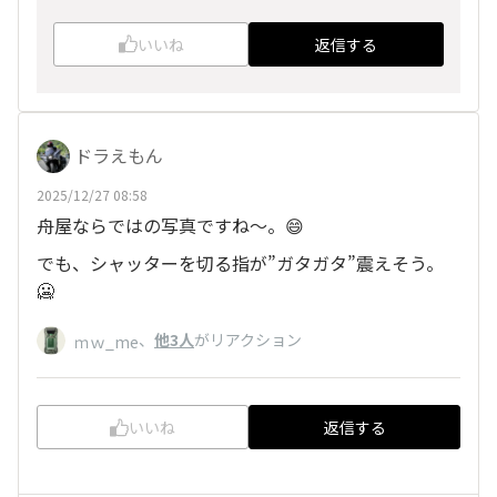
いいね
返信する
ドラえもん
2025/12/27 08:58
舟屋ならではの写真ですね〜。😄
でも、シャッターを切る指が”ガタガタ”震えそう。
🥶
、
他3人
がリアクション
ｍｗ_me
いいね
返信する