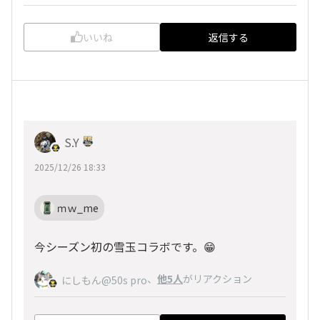
いいね
返信する
S.Y
2025/12/26 18:33
ｍｗ_me
今シーズン初の雪玉コラボです。😁
、
他5人
がリアクション
にしもん@50s pro