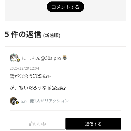
コメントする
5
件の返信
(新着順)
にしもん@50s pro
2025/12/28 12:04
雪が似合う💥😀👍✨
が、寒いだろうなぁ゙🥶🥶🥶
、
他1人
がリアクション
S.Y
いいね
返信する