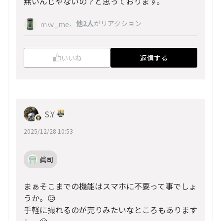
無いんじやないの？と思っております。
、
他2人
がリアクション
ｍｗ_me
いいね
返信する
S.Y
2025/12/28 10:53
眞司
まぁそこまでの機能はスマホに不要って事でしょ
うか。😥
手軽に撮れるのが売りみたいなところもあります