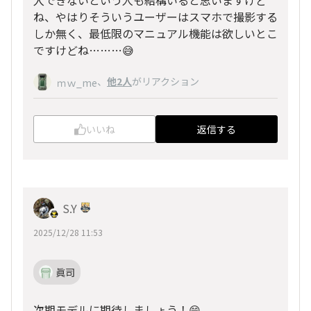
ね、やはりそういうユーザーはスマホで撮影する
しか無く、最低限のマニュアル機能は欲しいとこ
ですけどね………😅
、
他2人
がリアクション
ｍｗ_me
いいね
返信する
S.Y
2025/12/28 11:53
眞司
次期モデルに期待しましょう！😄