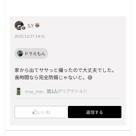
S.Y
2025/12/27 14:31
ドラえもん
家から出てササっと撮ったので大丈夫でした。
長時間なら完全防備じゃないと。😅
、
他2人
がリアクション
ｍｗ_me
いいね
返信する