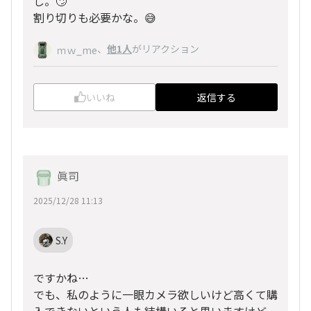
し。🙄
割り切りも必要かな。😅
、
他1人
がリアクション
ｍｗ_me
いいね
返信する
眞司
2025/12/28 11:13
S.Y
ですかね…
でも、私のように一眼カメラ欲しいけど高くて購
入できないという人も結構いると思いますけど