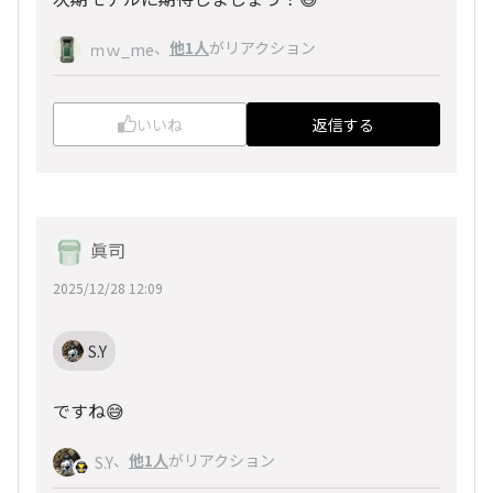
、
他1人
がリアクション
ｍｗ_me
いいね
返信する
眞司
2025/12/28 12:09
S.Y
ですね😅
、
他1人
がリアクション
S.Y