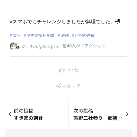
※スマホでもチャレンジしましたが無理でした。🤣
雪玉
冬型の気圧配置
激寒
伊根の舟屋
、
他48人
がリアクション
にしもん@50s pro
いいね
共有する
前の投稿
次の投稿
すき家の朝食
熊野三社参り 那智勝浦からの日の出