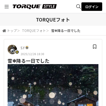
ログイン
全体検索
TORQUEフォト
トップ
＞
TORQUEフォト
＞
雪❄降る一日でした
検索
S.Y
2025/12/26 18:30
雪❄降る一日でした