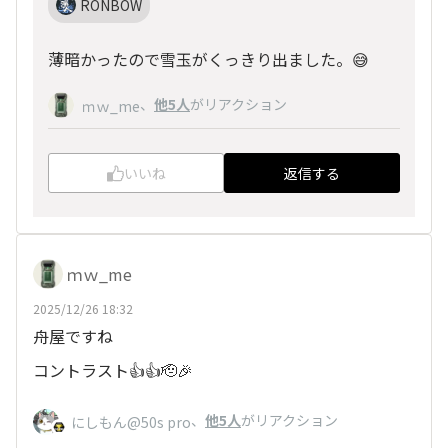
RONBOW
薄暗かったので雪玉がくっきり出ました。😅
、
他5人
がリアクション
ｍｗ_me
いいね
返信する
ｍｗ_me
2025/12/26 18:32
舟屋ですね
コントラスト👍👍🫡🎉
、
他5人
がリアクション
にしもん@50s pro