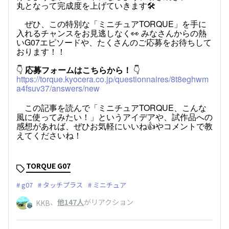
丸となって完成度を上げていきます🛠️
ぜひ、この特別な「ミニチュアTORQUE」を手に
入れるチャンスをお見逃しなく👀 みなさんからの熱
いG07エピソードや、たくさんのご応募をお待ちして
おります！！
👇
応募フォームはこちらから！
👇
https://torque.kyocera.co.jp/questionnaires/8t8eghwm
a4fsuv37/answers/new
この記事を読んで「ミニチュアTORQUE、こんな
風に使ってみたい！」というアイデアや、試作品への
感想があれば、ぜひお気軽にいいね👍やコメントで教
えてくださいね！
TORQUE G07
g07
タッチプラス
ミニチュア
、
他147人
がリアクション
KKB