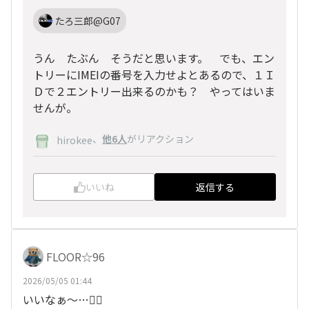
たろ三郎@G07
うん たぶん そうだと思います。 でも、エン
トリーにIMEIの番号を入力せよとあるので、１Ｉ
Ｄで２エントリー出来るのかも？ やってはいま
せんが。
、
他6人
がリアクション
hirokee
いいね
返信する
FLOOR☆96
2026/05/05 01:44
いいなぁ～…😮‍💨