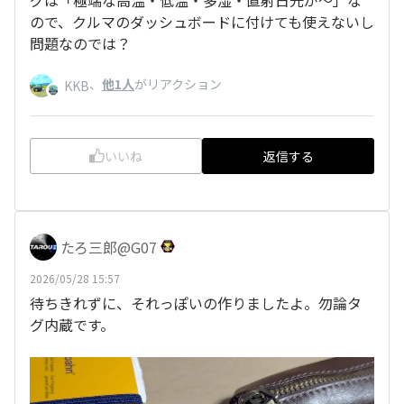
グは「極端な高温・低温・多湿・直射日光が～」な
ので、クルマのダッシュボードに付けても使えないし
問題なのでは？
、
他1人
がリアクション
KKB
いいね
返信する
たろ三郎@G07
2026/05/28 15:57
待ちきれずに、それっぽいの作りましたよ。勿論タ
グ内蔵です。