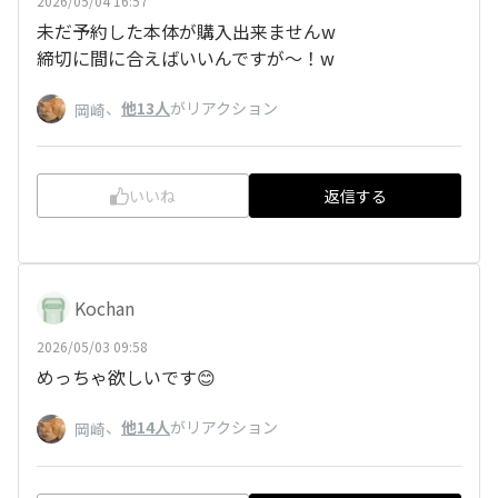
2026/05/04 16:57
未だ予約した本体が購入出来ませんw
締切に間に合えばいいんですが〜！w
、
他13人
がリアクション
岡崎
いいね
返信する
Kochan
2026/05/03 09:58
めっちゃ欲しいです😊
、
他14人
がリアクション
岡崎