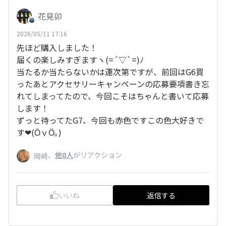
花見卯
2026/05/11 17:16
先ほど購入しました！
届くの楽しみすぎますヽ(=´▽`=)ﾉ
当たるか当たらないかは運次第ですが、前回はG6買
ったあとアクセサリーキャンペーンの応募要項書き忘
れてしまってたので、今回こそはちゃんと書いて応募
します！
ずっと待ってたG7、今回も赤色ですこの色大好きで
す❤(ӦｖӦ｡)
、
他8人
がリアクション
岡崎
いいね
返信する