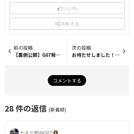
いいね
共有する
前の投稿
次の投稿
【裏側公開】G07発表会レポート後編！進化したタフネスやアクセサリー展示をレポート✨
お待たせしました！ミニチュアTORQUE完成✨まもなく発送します！
コメントする
28
件の返信
(新着順)
たろ三郎@G07