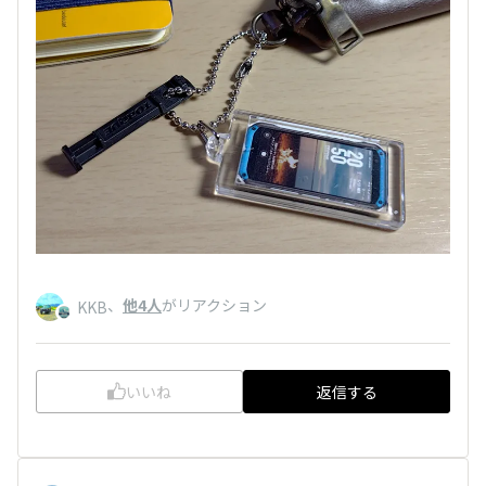
、
他4人
がリアクション
KKB
いいね
返信する