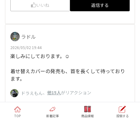
いいね
返信する
ラドル
2026/05/02 19:44
楽しみにしております。☺️
着せ替えカバーの発売も、首を長くして待っており
ます。
、
他15人
がリアクション
ドラえもん
TOP
新着記事
商品情報
投稿する
いいね
返信する