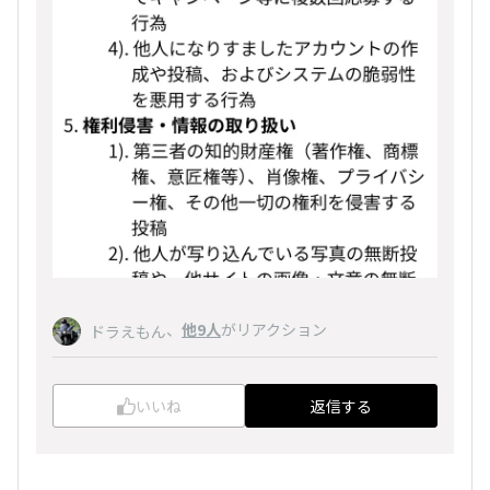
、
他9人
がリアクション
ドラえもん
いいね
返信する