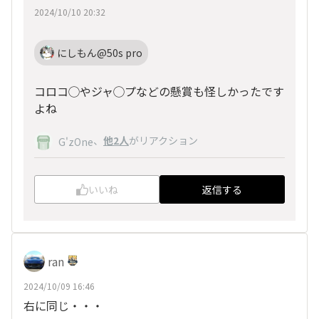
2024/10/10 20:32
にしもん@50s pro
コロコ◯やジャ◯プなどの懸賞も怪しかったです
よね
、
他2人
がリアクション
G'zOne
いいね
返信する
ran
2024/10/09 16:46
右に同じ・・・