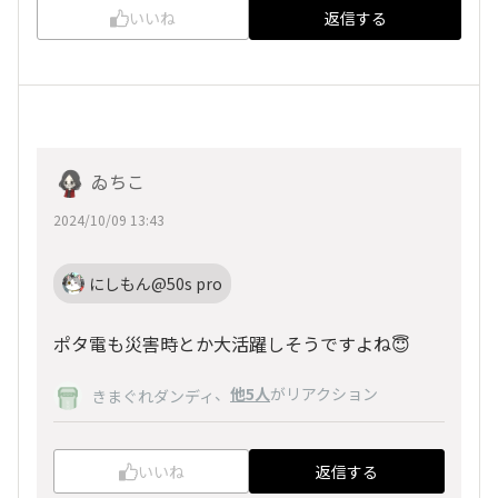
いいね
返信する
ゐちこ
2024/10/09 13:43
にしもん@50s pro
ポタ電も災害時とか大活躍しそうですよね😇
、
他5人
がリアクション
きまぐれダンディ
いいね
返信する