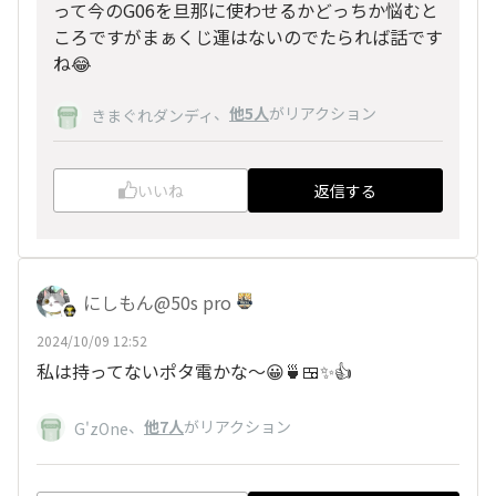
って今のG06を旦那に使わせるかどっちか悩むと
ころですがまぁくじ運はないのでたられば話です
ね😂
、
他5人
がリアクション
きまぐれダンディ
いいね
返信する
にしもん@50s pro
2024/10/09 12:52
私は持ってないポタ電かな〜😀🍵🍱✨👍
、
他7人
がリアクション
G'zOne