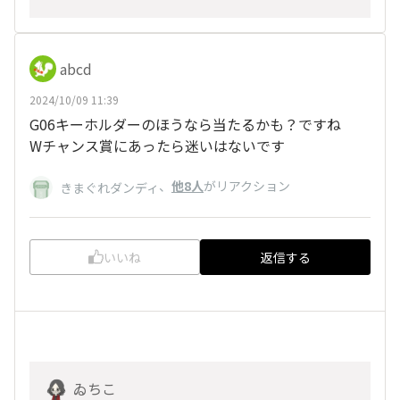
abcd
2024/10/09 11:39
G06キーホルダーのほうなら当たるかも？ですね
Wチャンス賞にあったら迷いはないです
、
他8人
がリアクション
きまぐれダンディ
いいね
返信する
ゐちこ