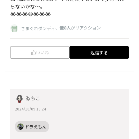
らないかな〜。
😭😭😭😫😭😭😭
、
他8人
がリアクション
きまぐれダンディ
いいね
返信する
ゐちこ
2024/10/09 13:24
ドラえもん