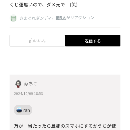
くじ運無いので、ダメ元で (笑)
、
他5人
がリアクション
きまぐれダンディ
いいね
返信する
ゐちこ
2024/10/09 18:53
ran
万が一当たったら旦那のスマホにするかうちが使