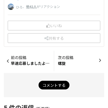
、
他42人
がリアクション
ひろ
いいね
共有する
前の投稿
次の投稿
早速応募しましたよ～✌️
螺旋
コメントする
5
件の返信