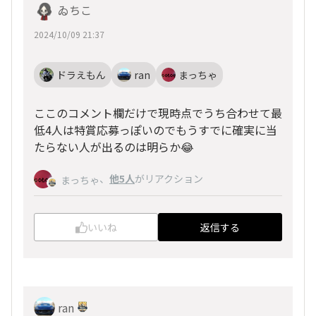
ゐちこ
2024/10/09 21:37
ドラえもん
ran
まっちゃ
ここのコメント欄だけで現時点でうち合わせて最
低4人は特賞応募っぽいのでもうすでに確実に当
たらない人が出るのは明らか😂
、
他5人
がリアクション
まっちゃ
いいね
返信する
ran