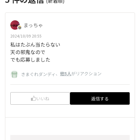
(新着順)
まっちゃ
2024/10/09 20:55
私はたぶん当たらない
天の邪鬼なので
でも応募しました
、
他5人
がリアクション
きまぐれダンディ
いいね
返信する