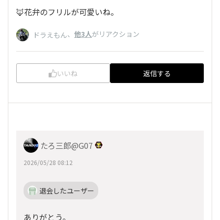
🦊花弁のフリルが可愛いね。
、
他3人
がリアクション
ドラえもん
いいね
返信する
たろ三郎@G07
2026/05/28 08:12
退会したユーザー
ありがとう。