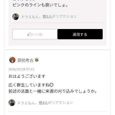
ピンクのラインも良いでしょ。
、
他3人
がリアクション
ドラえもん
いいね
返信する
貸枕考古
2026/05/28 07:15
おはようございます
広く群生していますね💮
前述の法面と一緒に来週の刈り込みでしょうか。
、
他4人
がリアクション
ドラえもん