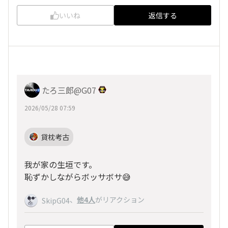
いいね
返信する
たろ三郎@G07
2026/05/28 07:59
貸枕考古
我が家の生垣です。
恥ずかしながらボッサボサ😅
、
他4人
がリアクション
SkipG04