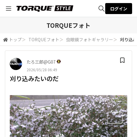
ログイン
全体検索
TORQUEフォト
トップ
＞
TORQUEフォト
＞
虫眼鏡フォトギャラリー
＞
刈り込み
検索
たろ三郎@G07
2026/05/28 06:49
刈り込みたいのだ