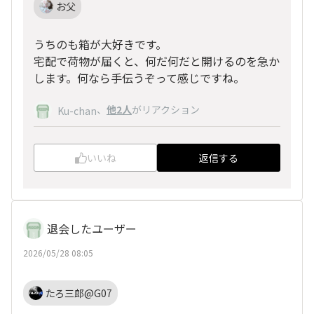
お父
うちのも箱が大好きです。
宅配で荷物が届くと、何だ何だと開けるのを急か
します。何なら手伝うぞって感じですね。
、
他2人
がリアクション
Ku-chan
いいね
返信する
退会したユーザー
2026/05/28 08:05
たろ三郎@G07