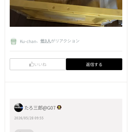
、
他3人
がリアクション
Ku-chan
いいね
返信する
たろ三郎@G07
2026/05/28 09:55