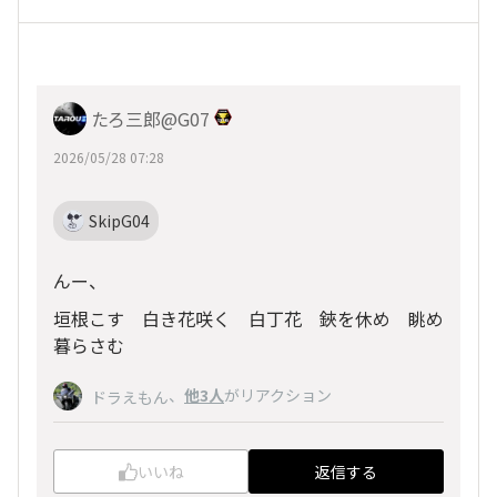
たろ三郎@G07
2026/05/28 07:28
SkipG04
んー、
垣根こす 白き花咲く 白丁花 鋏を休め 眺め
暮らさむ
、
他3人
がリアクション
ドラえもん
いいね
返信する