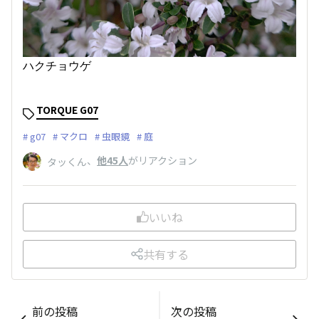
ハクチョウゲ
TORQUE G07
g07
マクロ
虫眼鏡
庭
、
他45人
がリアクション
タッくん
いいね
共有する
前の投稿
次の投稿