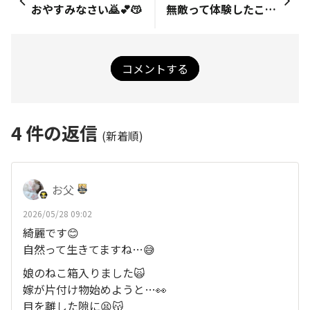
おやすみなさい🙇💕😽
無敵って体験したことある
コメントする
4
件の返信
(新着順)
お父
2026/05/28 09:02
綺麗です😊
自然って生きてますね…😅
娘のねこ箱入りました🙀
嫁が片付け物始めようと…👀
目を離した隙に😫😽