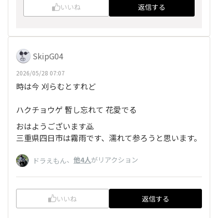
いいね
返信する
SkipG04
2026/05/28 07:07
時は今 刈らむとすれど
ハクチョウゲ 暫し忘れて 花愛でる
おはようございます🙇
三重県四日市は霧雨です、濡れて参ろうと思います。
、
他4人
がリアクション
ドラえもん
いいね
返信する