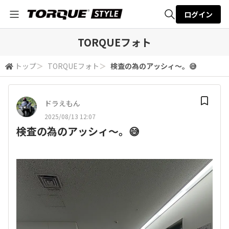
ログイン
全体検索
TORQUEフォト
トップ
＞
TORQUEフォト
＞
検査の為のアッシィ〜。😅
検索
ドラえもん
2025/08/13 12:07
検査の為のアッシィ〜。😅