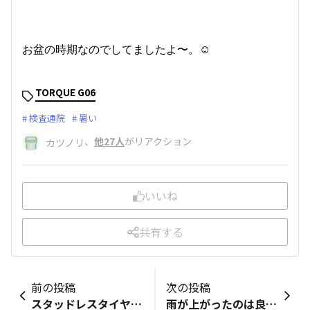
お盆の時期なのでしてましたよ〜。☺️
TORQUE G06
検査通院
暑い
、
他27人
がリアクション
カツノリ
いいね
共有する
前の投稿
次の投稿
スタッドレスタイヤ+アルミホイールセット
雨が上がったのは良いけど。🥵