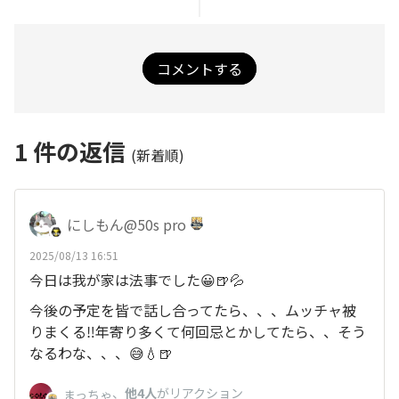
コメントする
1
件の返信
(新着順)
にしもん@50s pro
2025/08/13 16:51
今日は我が家は法事でした😀🍺💦
今後の予定を皆で話し合ってたら、、、ムッチャ被
りまくる‼️年寄り多くて何回忌とかしてたら、、そう
なるわな、、、😅💧🍺
、
他4人
がリアクション
まっちゃ