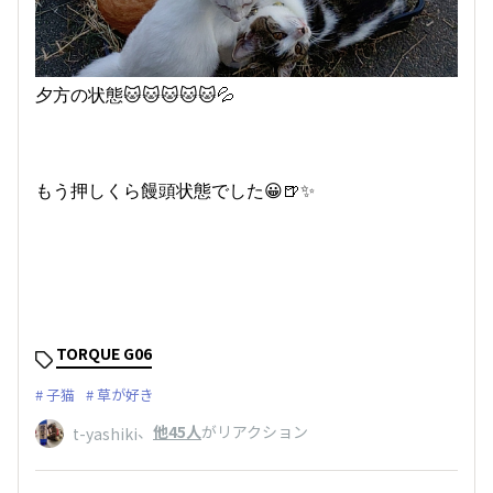
夕方の状態🐱🐱🐱🐱🐱💦
もう押しくら饅頭状態でした😀🍺✨
TORQUE G06
子猫
草が好き
、
他45人
がリアクション
t-yashiki