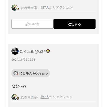
、
他7人
がリアクション
森の音楽家
いいね
返信する
たろ三郎@G07
2024/10/16 18:51
にしもん@50s pro
悩む〜w
、
他7人
がリアクション
森の音楽家