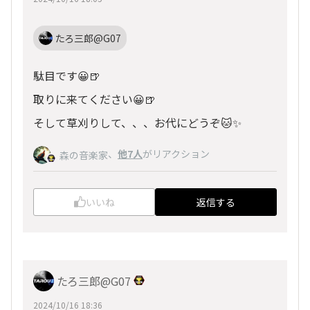
たろ三郎@G07
駄目です😀🍺
取りに来てください😀🍺
そして草刈りして、、、お代にどうぞ🐱✨
、
他7人
がリアクション
森の音楽家
いいね
返信する
たろ三郎@G07
2024/10/16 18:36