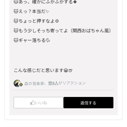
🐱あっ、確かにふかふかする🍀
🐱えっ？本当だ✨
🐱ちょっと押すなよ💢
🐱もう少しそっち寄ってよ（関西おばちゃん風）
🐱ギャー落ちる💦
こんな感じだと思います😀🍺
、
他6人
がリアクション
森の音楽家
いいね
返信する