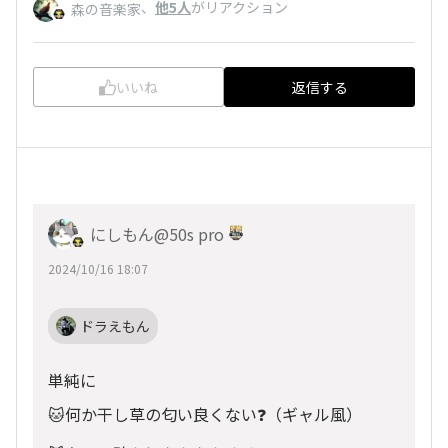
、
他5人
がリアクション
森の音楽家
いいね
返信する
にしもん@50s pro
2024/10/16 18:07
ドラえもん
単純に
🐱何か干し草の匂い良くない❓️（ギャル風）