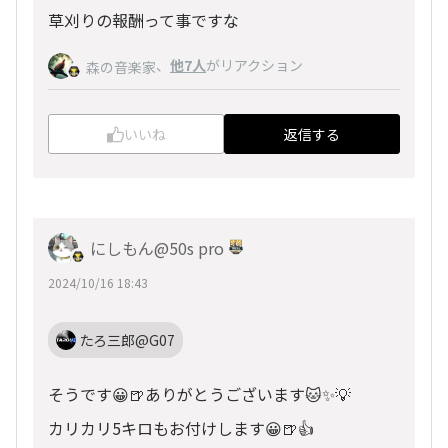
草刈りの報酬って事ですな
、
他7人
がリアクション
森の音楽家
いいね
返信する
にしもん@50s pro
2024/10/16 18:43
たろ三郎@G07
そうです😀🍺ありがとうございます🐱✨💡
カリカリ5キロもお付けします😀🍺👍