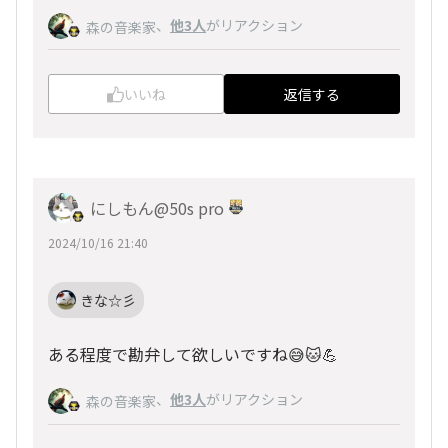
、
他3人
がリアクション
森の音楽家
いいね
返信する
にしもん@50s pro
2024/10/16 21:40
きな☆彡
ある程度で勘弁して欲しいですね😅🐱💪
、
他3人
がリアクション
森の音楽家