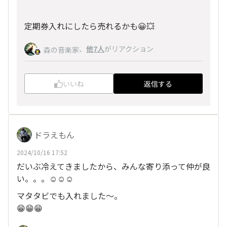
定期券入れにしたら売れるかも😀💥
、
他7人
がリアクション
森の音楽家
いいね
返信する
ドラえもん
2024/10/16 17:52
だいぶ冷えてきましたから、みんな寄り添って仲が良
い。。。☺️☺️☺️
マタタビでも入れました〜。
😁😁😁