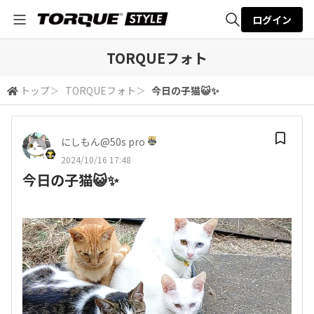
ログイン
全体検索
TORQUEフォト
トップ
＞
TORQUEフォト
＞
今日の子猫😺✨
検索
にしもん@50s pro
2024/10/16 17:48
今日の子猫😺✨