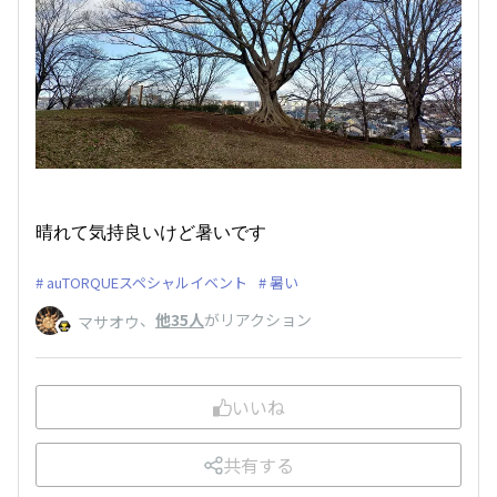
晴れて気持良いけど暑いです
auTORQUEスペシャルイベント
暑い
、
他35人
がリアクション
マサオウ
いいね
共有する