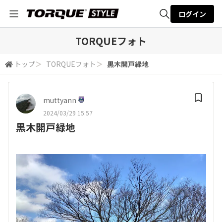
ログイン
全体検索
TORQUEフォト
トップ
＞
TORQUEフォト
＞
黒木開戸緑地
検索
muttyann
2024/03/29 15:57
黒木開戸緑地