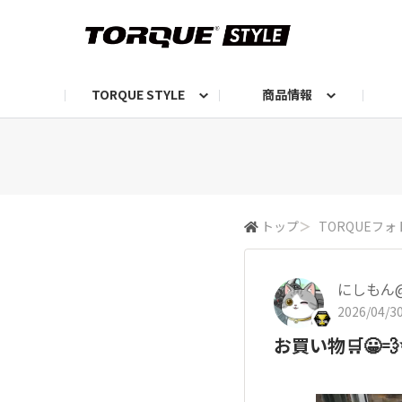
TORQUE STYLE
商品情報
お知らせ
TORQUEニュース
TORQUEフォト
自己紹介しよう
編集部の日常フォト
TORQUIZ【投票企画】
TORQUEトーク
G07エピソード投稿📸
よみもの
編集部からのおし
G
トップ
＞
TORQUEフォ
にしもん@5
2026/04/30
お買い物🛒😀💨