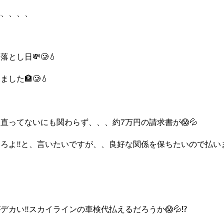
へ、、、、
とし日💸🥲💧
した🏦🥲💧
も直ってないにも関わらず、、、約7万円の請求書が😱💦
ろよ‼️と、言いたいですが、、良好な関係を保ちたいので払います
カい‼️スカイラインの車検代払えるだろうか😱💦⁉️