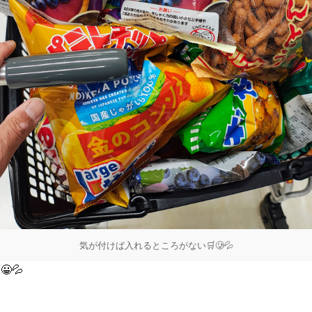
気が付けば入れるところがない🛒🥲💦
💦