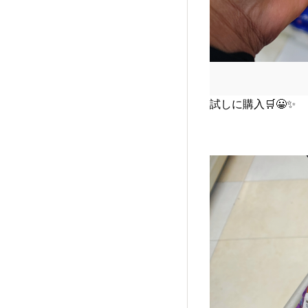
試しに購入🛒😀✨