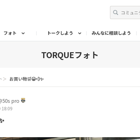
フォト
トークしよう
みんなに相談しよう
らせ
07公式サイト
TORQUEサークル
#フォトコンテスト「夏の思い出ワンシーン」
編集部のつぶやき（アーカイブ）
歴代モデル
【会員限定】ニュース
フォ
TORQUEフォト
ト
＞
お買い物🛒😀💨✨
0s pro
 18:09
✨