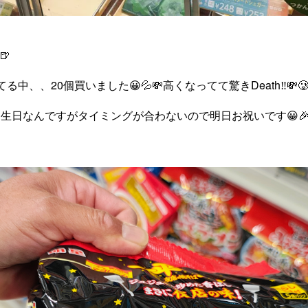
🍺
中、、20個買いました😀💦💸高くなってて驚きDeath‼️💸
生日なんですがタイミングが合わないので明日お祝いです😀