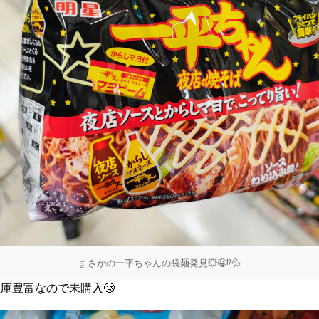
まさかの一平ちゃんの袋麺発見💥😀⁉️💦
庫豊富なので未購入🥲