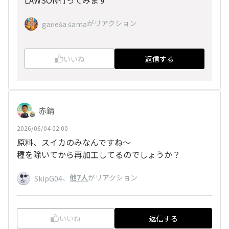
LAWSON行ってみます
がリアクション
gaṇeśa śama
いいね
返信する
赤錆
2026/06/04 02:00
原料、スイカのみなんですね～
種を除いてから再加工してるのでしょうか？
、
他7人
がリアクション
SkipG04
いいね
返信する