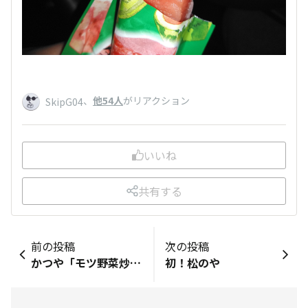
、
他54人
がリアクション
SkipG04
いいね
共有する
前の投稿
次の投稿
かつや「モツ野菜炒めとチキンカツ合い盛り丼」
初！松のや