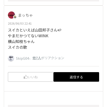
まっちゃ
2026/06/03 22:41
スイカといえば山田邦子さん🍉
やまだかつてないWINK
横山知枝ちゃん
スイカの歌
、
他7人
がリアクション
SkipG04
いいね
返信する