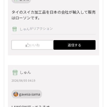
タイのスイカ加工品を日本の会社が輸入して販売
はローソンです。
がリアクション
しゅん
いいね
返信する
しゅん
2026/06/05 04:19
gaṇeśa śama