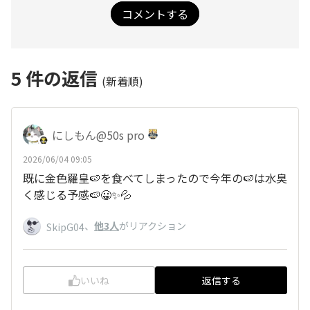
コメントする
5
件の返信
(新着順)
にしもん@50s pro
2026/06/04 09:05
既に金色羅皇🍉を食べてしまったので今年の🍉は水臭
く感じる予感🍉😀✨💦
、
他3人
がリアクション
SkipG04
いいね
返信する