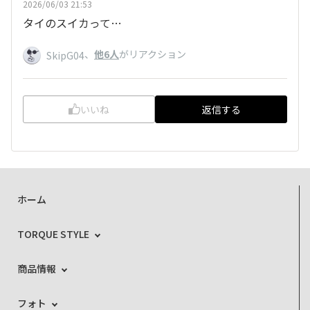
2026/06/03 21:53
タイのスイカって…
、
他6人
がリアクション
SkipG04
いいね
返信する
ホーム
TORQUE STYLE
商品情報
フォト