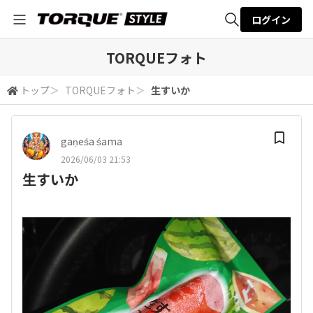
ログイン
全体検索
TORQUEフォト
トップ
＞
TORQUEフォト
＞
生すいか
検索
gaṇeśa śama
2026/06/03 21:53
生すいか