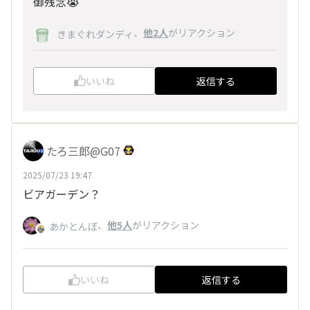
御残念😭
、
他2人
がリアクション
きまぐれダンディ
いいね
返信する
たろ三郎@G07
2025/07/23 19:47
ビアガーデン？
、
他5人
がリアクション
あかとんぼ
いいね
返信する