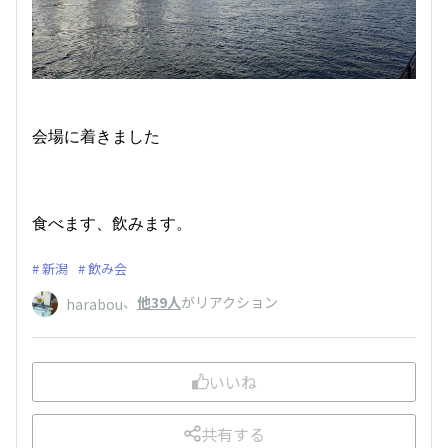
会場に着きました
食べます、飲みます。
新潟
飲み会
、
他39人
がリアクション
harabou
いいね
共有する