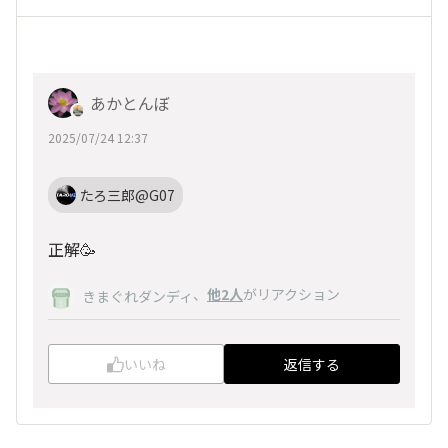
あかとんぼ
2025/07/24 12:37
たろ三郎@G07
正解🥳
、
他2人
がリアクション
きまぐれダンディ
いいね
返信する