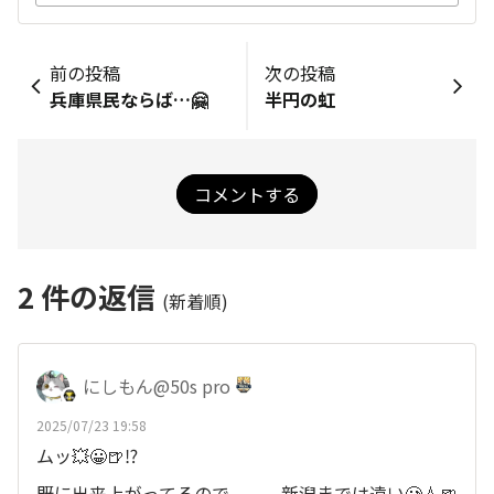
前の投稿
次の投稿
兵庫県民ならば…🤗
半円の虹
コメントする
2
件の返信
(新着順)
にしもん@50s pro
2025/07/23 19:58
ムッ💥😀🍺⁉️
既に出来上がってるので、、、新潟までは遠い🥲💧🍺