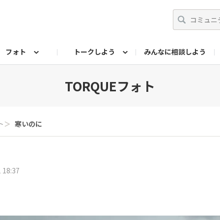
フォト
トークしよう
みんなに相談しよう
らせ
07公式サイト
TORQUEサークル
#フォトコンテスト「夏の思い出ワンシーン」
編集部のつぶやき（アーカイブ）
歴代モデル
【会員限定】ニュース
フォ
TORQUEフォト
ト
＞
寒いのに
 18:37