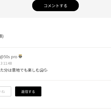
コメントする
順)
50s pro
3 11:48
た分は意地でも楽しむ🥶💦
いね
返信する