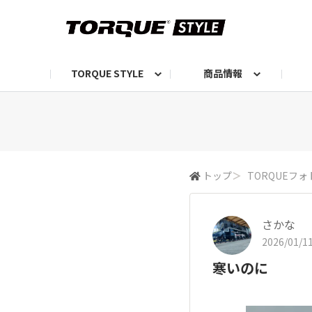
TORQUE STYLE
商品情報
お知らせ
TORQUEニュース
TORQUEフォト
自己紹介しよう
編集部の日常フォト
TORQUIZ【投票企画】
TORQUEトーク
G07エピソード投稿📸
よみもの
編集部からのおし
G
トップ
＞
TORQUEフォ
さかな
2026/01/11
寒いのに