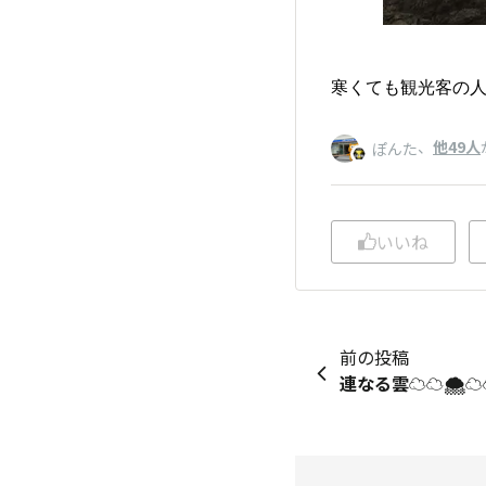
寒くても観光客の
、
他49人
ぽんた
いいね
前の投稿
連なる雲☁️☁️🌨️☁️☁