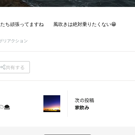
人たち頑張ってますね 風吹きは絶対乗りたくない😁
がリアクション
共有する
次の投稿
️🌨️
家飲み