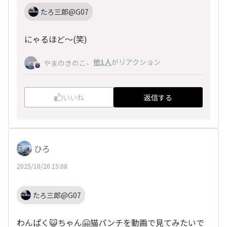
たろ三郎@G07
にゃるほど～(笑)
、
他1人
がリアクション
やまのきのこ
いいね
返信する
ひろ
2025/10/20 15:08
たろ三郎@G07
わんぱく😺ちゃん🤗猫パンチを動画で見てみたいで