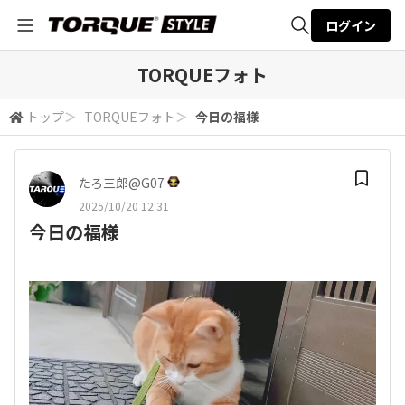
ログイン
全体検索
TORQUEフォト
トップ
＞
TORQUEフォト
＞
今日の福様
検索
たろ三郎@G07
2025/10/20 12:31
今日の福様