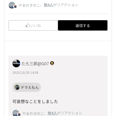
、
他4人
がリアクション
やまのきのこ
いいね
返信する
たろ三郎@G07
2025/10/20 14:58
ドラえもん
可哀想なことをしました
、
他4人
がリアクション
やまのきのこ