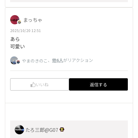
まっちゃ
2025/10/20 12:51
あら
可愛い
、
他6人
がリアクション
やまのきのこ
いいね
返信する
たろ三郎@G07