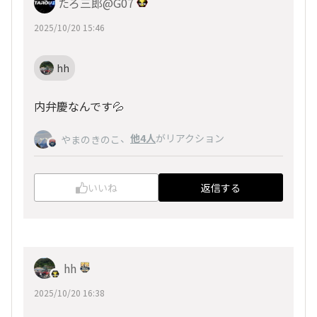
たろ三郎@G07
2025/10/20 15:46
hh
内弁慶なんです💦
、
他4人
がリアクション
やまのきのこ
いいね
返信する
hh
2025/10/20 16:38