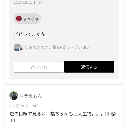
2025/10/20 14:57
まっちゃ
ビビってます💦
、
他6人
がリアクション
やまのきのこ
いいね
返信する
ドラえもん
2025/10/20 12:47
逆の目線で見ると、福ちゃんも巨大生物。。。😵‍💫😱
😵‍💫