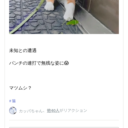
未知との遭遇
パンチの連打で無残な姿に😱
マツムシ？
猫
、
他40人
がリアクション
カッパちゃん