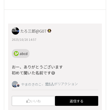
たろ三郎@G07
2025/10/20 14:57
abcd
おー、ありがとうございます
初めて聞いた名前です😅
、
他5人
がリアクション
やまのきのこ
いいね
返信する