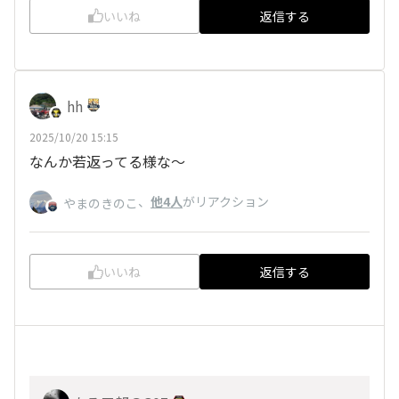
いいね
返信する
hh
2025/10/20 15:15
なんか若返ってる様な～
、
他4人
がリアクション
やまのきのこ
いいね
返信する