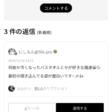
コメントする
3
件の返信
(新着順)
にしもん@50s pro
2025/11/16 14:12
何故か汚くなったバスタオルとかが好きな猫達😀💦
最初の覗き込んでる姿が面白いです✨🎉👍
、
他1人
がリアクション
ネログリ
いいね
返信する