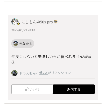
にしもん@50s pro
2025/09/29 20:10
きな☆彡
仲良くしないと美味しい🍚が食べれません😺😺
💦
、
他2人
がリアクション
ドラえもん
いいね
返信する