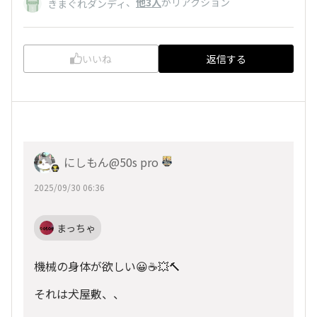
、
他3人
がリアクション
きまぐれダンディ
いいね
返信する
にしもん@50s pro
2025/09/30 06:36
まっちゃ
機械の身体が欲しい😀☕💥🔨
それは犬屋敷、、