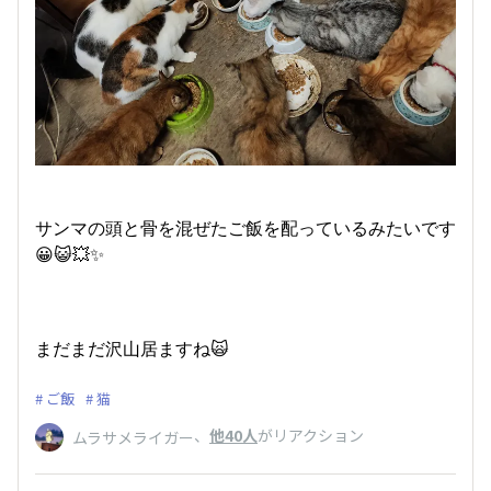
サンマの頭と骨を混ぜたご飯を配っているみたいです
😀😺💥✨
まだまだ沢山居ますね🙀
ご飯
猫
、
他40人
がリアクション
ムラサメライガー