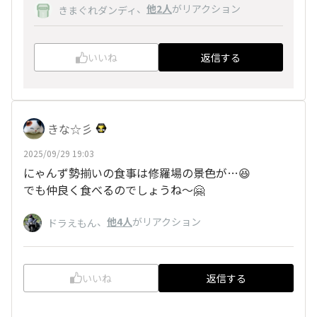
、
他2人
がリアクション
きまぐれダンディ
いいね
返信する
きな☆彡
2025/09/29 19:03
にゃんず勢揃いの食事は修羅場の景色が…😆
でも仲良く食べるのでしょうね〜🤗
、
他4人
がリアクション
ドラえもん
いいね
返信する