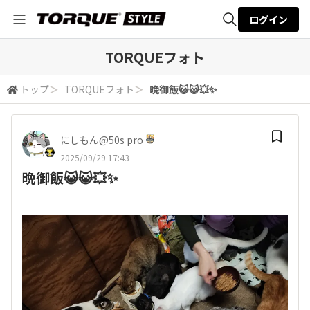
ログイン
全体検索
TORQUEフォト
トップ
＞
TORQUEフォト
＞
晩御飯😺😺💥✨
検索
にしもん@50s pro
2025/09/29 17:43
晩御飯😺😺💥✨