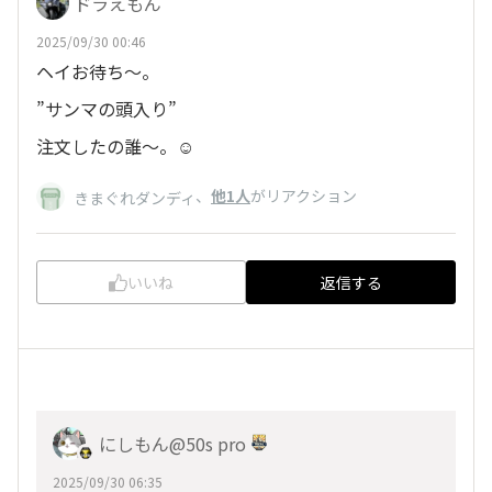
ドラえもん
2025/09/30 00:46
ヘイお待ち〜。
”サンマの頭入り”
注文したの誰〜。☺️
、
他1人
がリアクション
きまぐれダンディ
いいね
返信する
にしもん@50s pro
2025/09/30 06:35