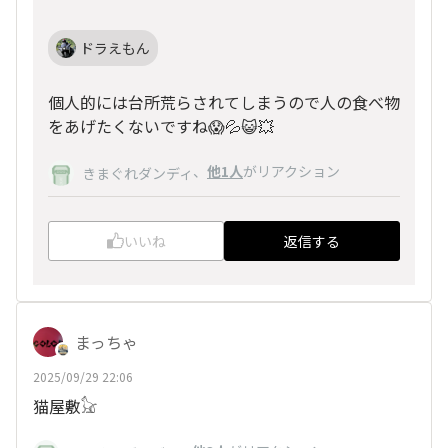
ドラえもん
個人的には台所荒らされてしまうので人の食べ物
をあげたくないですね😱💦😺💥
、
他1人
がリアクション
きまぐれダンディ
いいね
返信する
まっちゃ
2025/09/29 22:06
猫屋敷𓃠