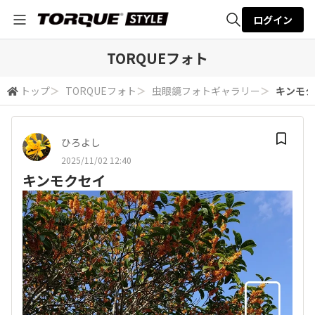
ログイン
全体検索
TORQUEフォト
トップ
＞
TORQUEフォト
＞
虫眼鏡フォトギャラリー
＞
キンモク
検索
ひろよし
2025/11/02 12:40
キンモクセイ