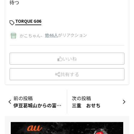
待つ
TORQUE G06
、
他46人
がリアクション
かこちゃん
いいね
共有する
前の投稿
次の投稿
伊豆葛城山からの富士山
三重 おせち