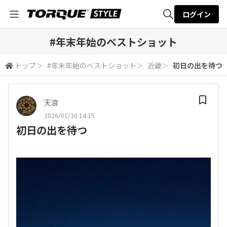
ログイン
全体検索
#年末年始のベストショット
トップ
＞
#年末年始のベストショット
＞
近畿
＞
初日の出を待つ
検索
天浪
2026/01/30 14:15
初日の出を待つ