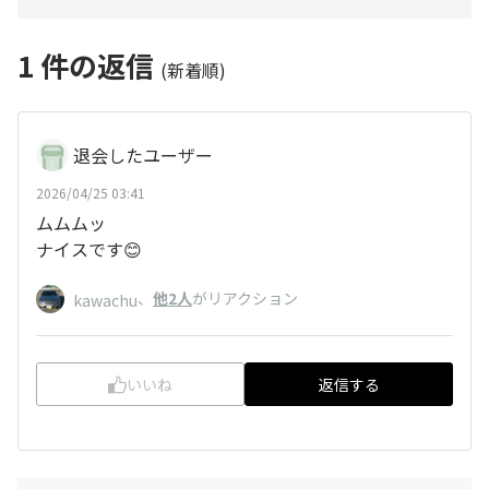
1
件の返信
(新着順)
退会したユーザー
2026/04/25 03:41
ムムムッ
ナイスです😊
、
他2人
がリアクション
kawachu
いいね
返信する