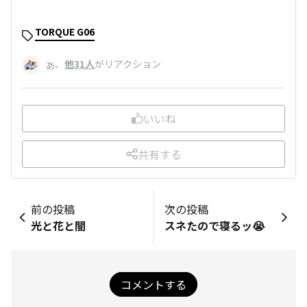
TORQUE G06
、
他31人
がリアクション
あ
いいね
共有する
前の投稿
次の投稿
光と花と闇
スネたので寝るッ😭
コメントする