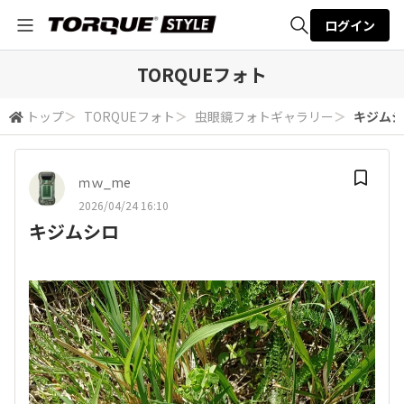
ログイン
全体検索
TORQUEフォト
トップ
＞
TORQUEフォト
＞
虫眼鏡フォトギャラリー
＞
キジムシ
検索
ｍｗ_me
2026/04/24 16:10
キジムシロ