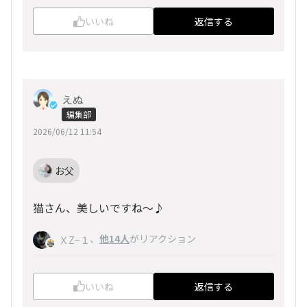
いいね
返信する
えぬ
編集部
2026/06/12 11:54
お父
猫さん、美しいですね～♪
、
他14人
がリアクション
ＸZ−１
いいね
返信する