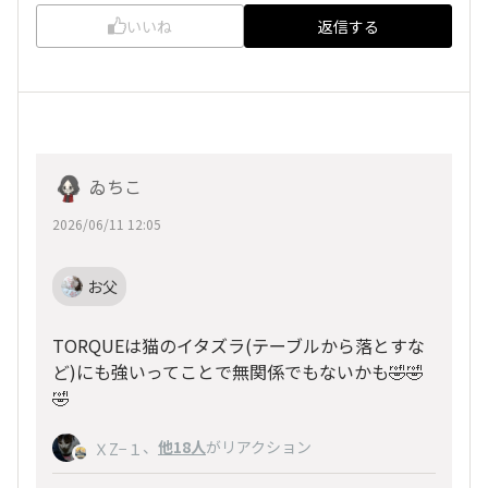
いいね
返信する
ゐちこ
2026/06/11 12:05
お父
TORQUEは猫のイタズラ(テーブルから落とすな
ど)にも強いってことで無関係でもないかも🤣🤣
🤣
、
他18人
がリアクション
ＸZ−１