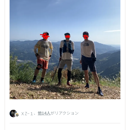
、
他14人
がリアクション
ＸZ−１