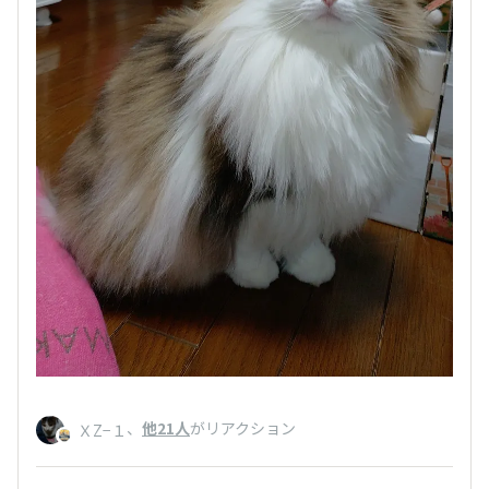
、
他21人
がリアクション
ＸZ−１