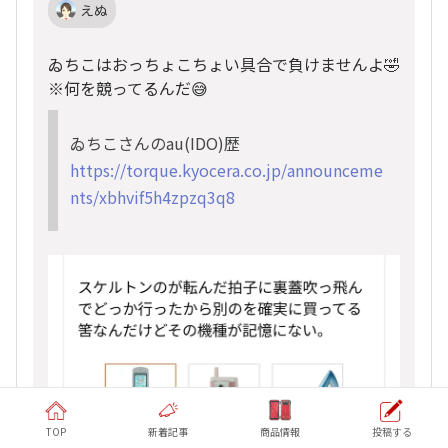
えぬ
ゐちこはおっちょこちょい具合で負けませんよ🤣
※何を競ってるんだ😅
ゐちこさんのau(IDO)歴
https://torque.kyocera.co.jp/announceme
nts/xbhvif5h4zpzq3q8
TOP
新着記事
商品情報
投稿する