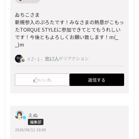
ゐちこさま
新規参入のぷろたです！みなさまの熱意がこもっ
たTORQUE STYLEに参加できてとてもうれしい
です！今後ともよろしくお願い致します！m(_
_)m
、
他17人
がリアクション
ＸZ−１
いいね
返信する
えぬ
編集部
2026/06/11 10:00