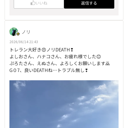
いいね
返信する
ノリ
2026/06/14 21:43
トレラン大好き😍ノリDEATH❢
よしおさん、ハナコさん、お疲れ様でした😊
ぷろたさん、えぬさん、よろしくお願いします🙇
G０7、良いDEATHね…トラブル無し❢