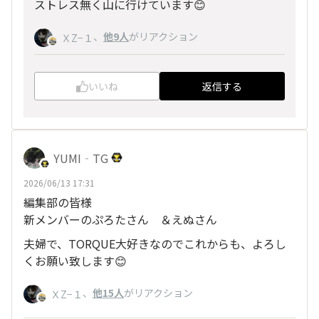
ストレス無く山に行けています😊
、
他9人
がリアクション
ＸZ−１
いいね
返信する
YUMI‐TG
2026/06/13 17:31
編集部の皆様
新メンバーのぷろたさん ＆えぬさん
夫婦で、TORQUE大好きなのでこれからも、よろし
くお願い致します😊
、
他15人
がリアクション
ＸZ−１