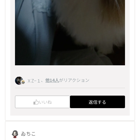
、
他14人
がリアクション
ＸZ−１
いいね
返信する
ゐちこ