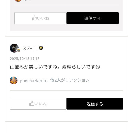
いいね
返信する
ＸZ−１
2025/10/13 17:13
山並みが美しいですね。素晴らしいです😊
、
他2人
がリアクション
gaṇeśa śama
いいね
返信する