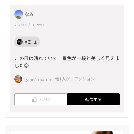
なみ
2025/10/13 19:53
ＸZ−１
この日は晴れていて 景色が一段と美しく見えま
した😊
、
他1人
がリアクション
gaṇeśa śama
いいね
返信する