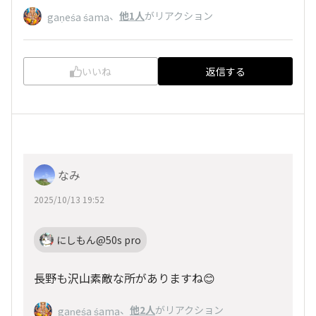
、
他1人
がリアクション
gaṇeśa śama
いいね
返信する
なみ
2025/10/13 19:52
にしもん@50s pro
長野も沢山素敵な所がありますね😊
、
他2人
がリアクション
gaṇeśa śama