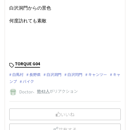
白沢洞門からの景色
何度訪れても素敵
TORQUE G04
白馬村
長野県
白沢洞門
白沢同門
キャンツー
キャ
ンプ
バイク
、
他43人
がリアクション
Doctor
いいね
共有する