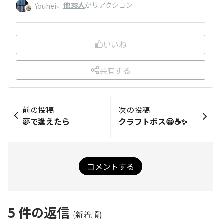
、
他38人
がリアクション
Youhei
いいね
共有する
前の投稿
次の投稿
夢で逢えたら
クラフトボス😀☕✨
コメントする
5
件の返信
(新着順)