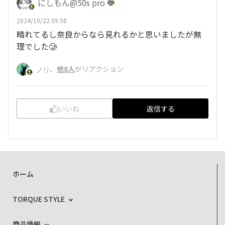
にしもん@50s pro
2024/10/22 09:58
晴れてるし奈良からなら見れるかと思いましたが無
理でした🥲
、
他8人
がリアクション
ノリ
いいね
返信する
ホーム
TORQUE STYLE
商品情報