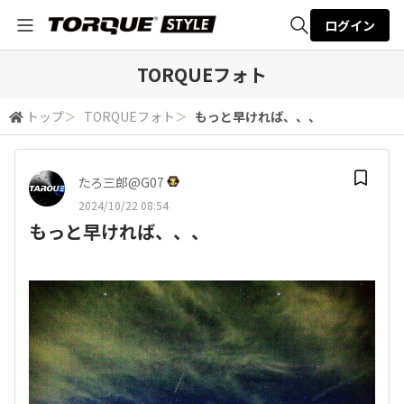
ログイン
全体検索
TORQUEフォト
トップ
＞
TORQUEフォト
＞
もっと早ければ、、、
検索
たろ三郎@G07
2024/10/22 08:54
もっと早ければ、、、