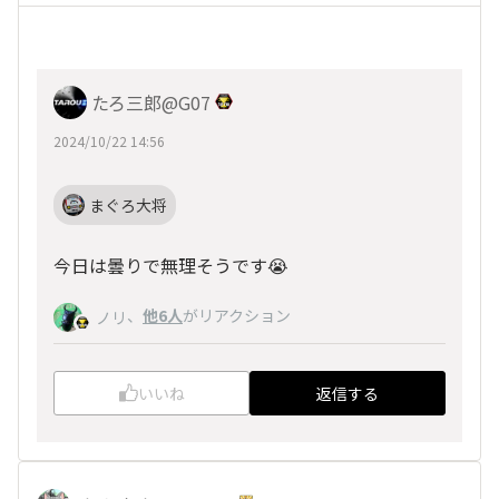
たろ三郎@G07
2024/10/22 14:56
まぐろ大将
今日は曇りで無理そうです😭
、
他6人
がリアクション
ノリ
いいね
返信する