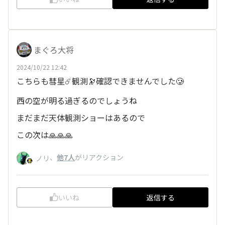
まぐろ大将
2024/10/22 12:42
こちらも彗星☄️観測🔭確認できませんでした🥲
西の空が明る過ぎるのでしょうね
まだまだ天体観測ショーはあるので
この次は🙏🙏🙏
、
他7人
がリアクション
ノリ
いいね
返信する