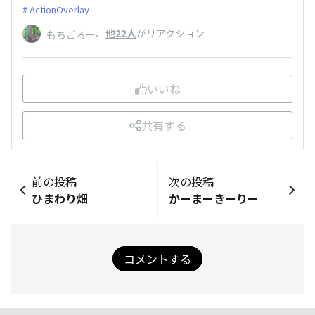
ActionOverlay
、
他22人
がリアクション
もちごろー
いいね
共有する
前の投稿
次の投稿
ひまわり畑
かーまーきーりー
コメントする