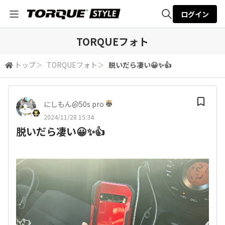
ログイン
全体検索
TORQUEフォト
トップ
＞
TORQUEフォト
＞
脱いだら凄い😀✨👍
検索
にしもん@50s pro
2024/11/28 15:34
脱いだら凄い😀✨👍