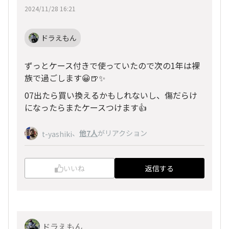
2024/11/28 16:21
ドラえもん
ずっとケース付きで使っていたので次の1年は裸
族で過ごします😀🍺✨
07出たら買い換えるかもしれないし、傷だらけ
になったらまたケースつけます👍
、
他7人
がリアクション
t-yashiki
いいね
返信する
ドラえもん