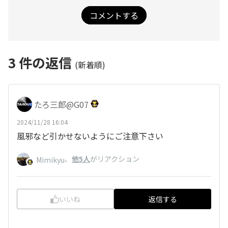
コメントする
3
件の返信
(新着順)
たろ三郎@G07
2024/11/28 16:04
風邪など引かせないようにご注意下さい
、
他5人
がリアクション
Mimikyu
いいね
返信する