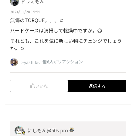
ドラえもん
2024/11/28 15:59
無傷のTORQUE。。。☺️
ハードケースは清掃して乾燥中ですか。😅
それとも、これを気に新しい物にチェンジでしょう
か。☺️
、
他6人
がリアクション
t-yashiki
いいね
返信する
にしもん@50s pro