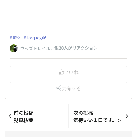
艶々
torqueg06
、
他28人
がリアクション
ウッズトレイル
いいね
共有する
前の投稿
次の投稿
朔風払葉
気持いい１日です。☺️