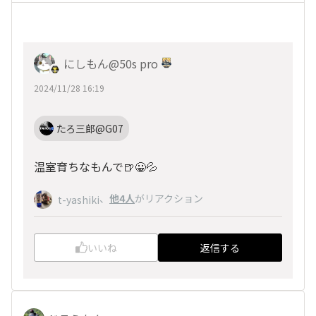
にしもん@50s pro
2024/11/28 16:19
たろ三郎@G07
温室育ちなもんで🍺😀💦
、
他4人
がリアクション
t-yashiki
いいね
返信する