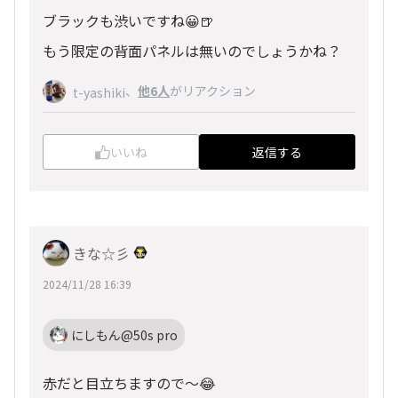
ブラックも渋いですね😀🍺
もう限定の背面パネルは無いのでしょうかね？
、
他6人
がリアクション
t-yashiki
いいね
返信する
きな☆彡
2024/11/28 16:39
にしもん@50s pro
赤だと目立ちますので〜😂