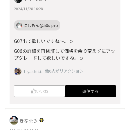
2024/11/28 16:28
にしもん@50s pro
G07出て欲しいですね〜。☺️
G06の詳細を再検証して価格を余り変えずにアッ
プグレードして欲しいですね。☺️
、
他6人
がリアクション
t-yashiki
いいね
返信する
きな☆彡