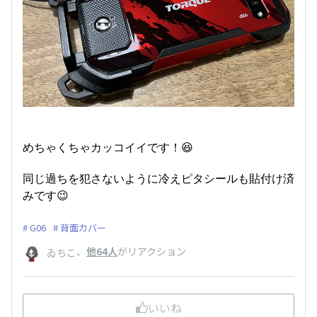
めちゃくちゃカッコイイです！😆
同じ過ちを犯さないように冷えピタシールも貼付け済
みです😉
G06
背面カバー
、
他64人
がリアクション
ゐちこ
いいね