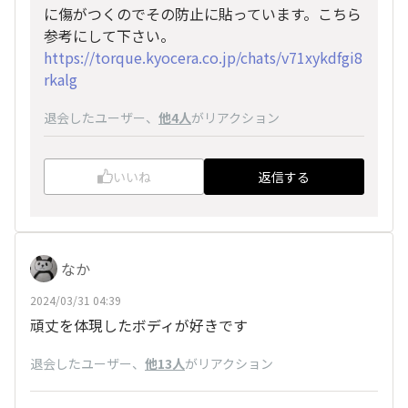
に傷がつくのでその防止に貼っています。こちら
参考にして下さい。
https://torque.kyocera.co.jp/chats/v71xykdfgi8
rkalg
退会したユーザー
、
他4人
がリアクション
いいね
返信する
なか
2024/03/31 04:39
頑丈を体現したボディが好きです
退会したユーザー
、
他13人
がリアクション