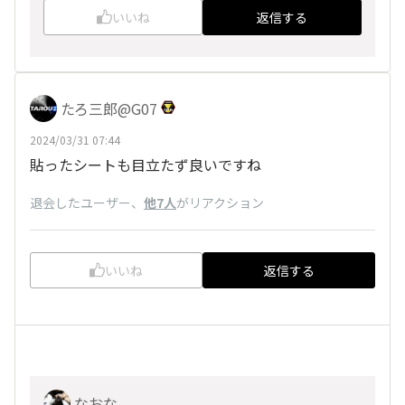
いいね
返信する
たろ三郎@G07
2024/03/31 07:44
貼ったシートも目立たず良いですね
退会したユーザー
、
他7人
がリアクション
いいね
返信する
なおな