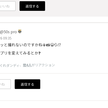
いいね
返信する
50s pro
6 09:35
と撮れないのですかね📳📸😀💦⁉️
プリを変えてみるとか❓️
、
他4人
がリアクション
ぐれダンディ
いね
返信する