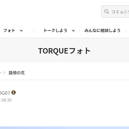
フォト
トークしよう
みんなに相談しよう
らせ
07公式サイト
TORQUEサークル
フォト企画アーカイブ
編集部のつぶやき（アーカイブ）
歴代モデル
【会員限定】ニュース
TORQUEフォト
ト
＞
路傍の花
G07
 09:30