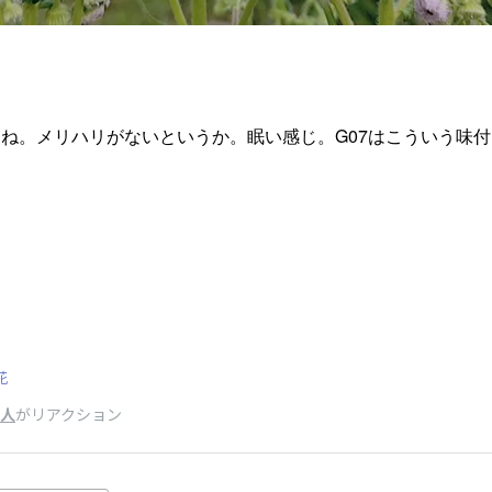
ね。メリハリがないというか。眠い感じ。G07はこういう味
ん
花
5人
がリアクション