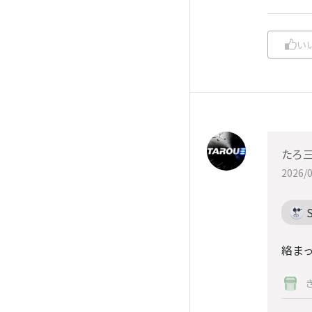
い
たろ三
2026/0
絡ま