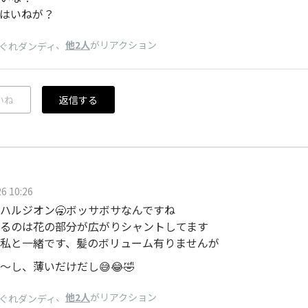
はいねが？
、
他2人
がリアクション
ぐれダンディ
いね
返信する
6 10:26
ハルジオン🥱ボッサボサなんですね
るのは花の部分が広がりシャントしてます
私と一緒です、髪のボリューム有りませんが
〜し、薄いだけだし😅😂🤣
、
他2人
がリアクション
ぐれダンディ