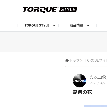
TORQUE STYLE
商品情報
お知らせ
TORQUEニュース
TORQUEフォト
自己紹介しよう
編集部の日常フォト
TORQUIZ【投票企画】
TORQUEトーク
G07エピソード投稿📸
よみもの
編集部からのおし
G
トップ
＞
TORQUEフォ
たろ三郎@
2026/04/26
路傍の花