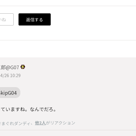
いね
返信する
郎@G07
4/26 10:29
SkipG04
っていますね。なんでだろ。
、
他2人
がリアクション
きまぐれダンディ