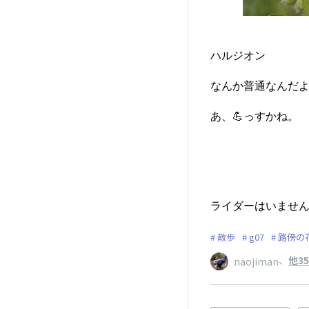
ハルジオン
なんか普通なんだよ
あ、💪っすかね。
ライダーはいませ
散歩
g07
路傍の
、
他3
naojiman