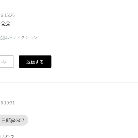
6 15:26
🤐🥶
がリアクション
pG04
いね
返信する
6 10:31
三郎@G07
いな？