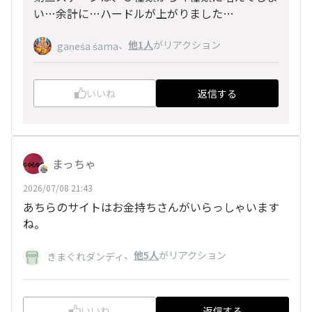
い…余計に…ハードルが上がりました…
、
他1人
がリアクション
gaṇeśa śama
いいね
返信する
まっちゃ
2026/07/08 21:43
あちらのサイトはお金持ちさんがいらっしゃいます
ね。
、
他5人
がリアクション
きまぐれダンディ
いいね
返信する