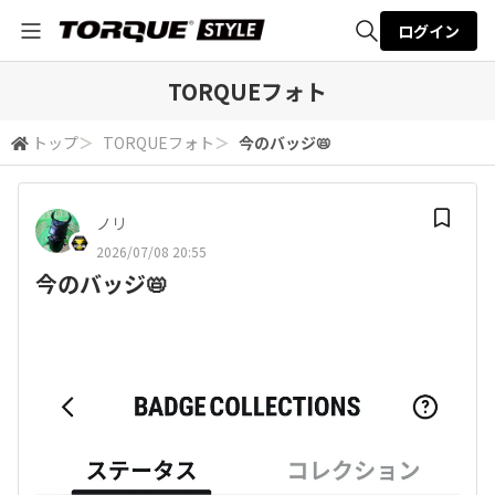
ログイン
全体検索
TORQUEフォト
トップ
＞
TORQUEフォト
＞
今のバッジ📛
検索
ノリ
2026/07/08 20:55
今のバッジ📛