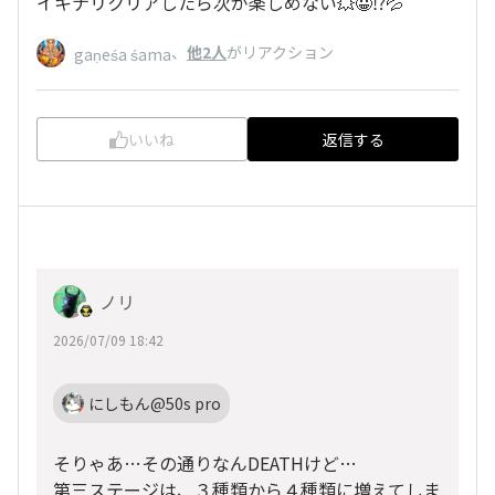
イキナリクリアしたら次が楽しめない💥😀⁉️💦
、
他2人
がリアクション
gaṇeśa śama
いいね
返信する
ノリ
2026/07/09 18:42
にしもん@50s pro
そりゃあ…その通りなんDEATHけど…
第三ステージは、３種類から４種類に増えてしま