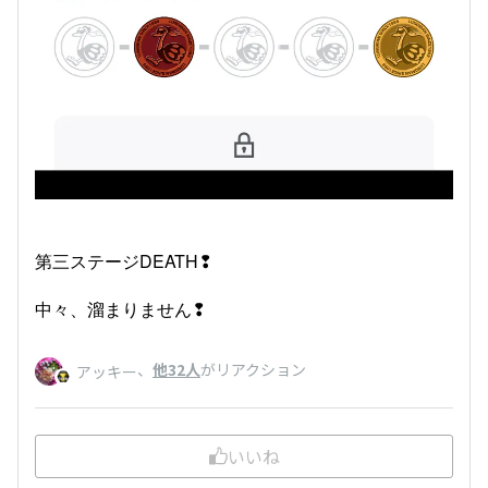
第三ステージDEATH❢
中々、溜まりません❢
、
他32人
がリアクション
アッキー
いいね