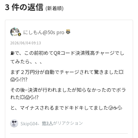
3
件の返信
(新着順)
にしもん@50s pro
2026/06/04 09:13
⛽️で、この前初めてQRコード決済残高チャージでし
てみたら、、、
まず２万円分が自動でチャージされて驚きました💥
😱💦⁉️⁉️
その後−決済が行われましたが知らなかったのでボラ
れた💥😱💦⁉️
と、マイナスされるまでドキドキしてました🥲☕💦
、
他3人
がリアクション
SkipG04