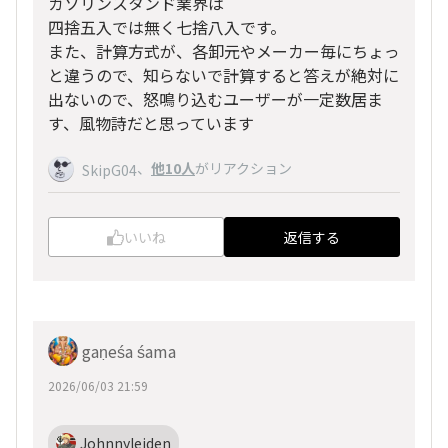
ガソリンスタンド業界は
四捨五入では無く七捨八入です。
また、計算方式が、各卸元やメーカー毎にちょっ
と違うので、知らないで計算すると答えが絶対に
出ないので、怒鳴り込むユーザーが一定数居ま
す、風物詩だと思っています
、
他10人
がリアクション
SkipG04
いいね
返信する
gaṇeśa śama
2026/06/03 21:59
Johnnyleiden