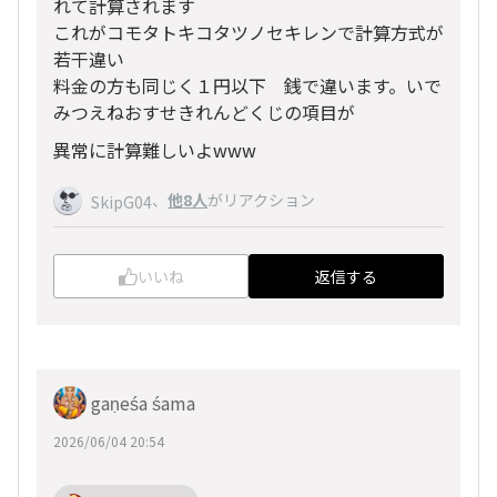
れて計算されます
これがコモタトキコタツノセキレンで計算方式が
若干違い
料金の方も同じく１円以下 銭で違います。いで
みつえねおすせきれんどくじの項目が
異常に計算難しいよwww
、
他8人
がリアクション
SkipG04
いいね
返信する
gaṇeśa śama
2026/06/04 20:54