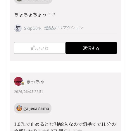
ちょちょちょっ！？
、
他6人
がリアクション
SkipG04
いいね
返信する
まっちゃ
2026/06/03 22:51
gaṇeśa śama
1.07Lで止めるとな7捨8入なので切捨てで1L分の
金額になります0.07L得をします。