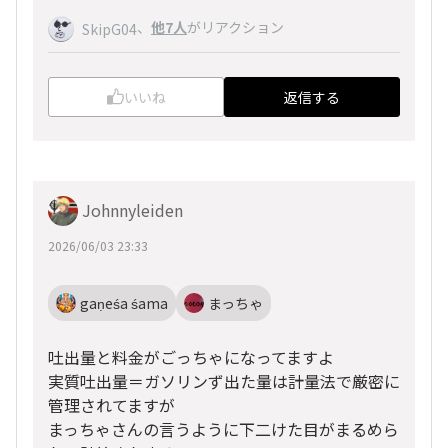
、
他7人
がリアクション
SkipG04
いいね
返信する
Johnnyleiden
2026/06/03 23:33
gaṇeśa śama
まっちゃ
吐出量と料金がごっちゃになってますよ
実質吐出量＝ガソリンず出た量は計量法で厳密に
管理されてますが
まっちゃさんの言うように下二けた目がまるめら