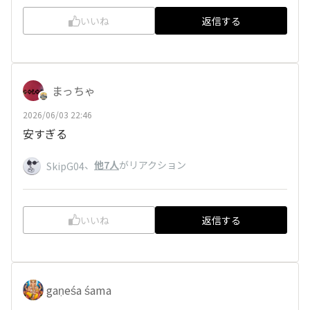
いいね
返信する
まっちゃ
2026/06/03 22:46
安すぎる
、
他7人
がリアクション
SkipG04
いいね
返信する
gaṇeśa śama