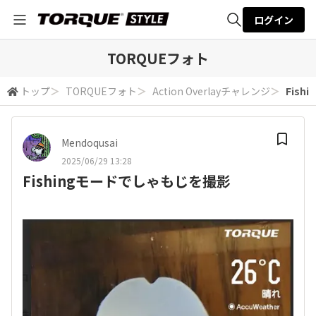
ログイン
全体検索
TORQUEフォト
トップ
＞
TORQUEフォト
＞
Action Overlayチャレンジ
＞
Fis
検索
Mendoqusai
2025/06/29 13:28
Fishingモードでしゃもじを撮影