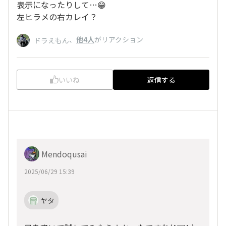
表示になったりして…😁
左ヒラメの右カレイ？
、
他4人
がリアクション
ドラえもん
いいね
返信する
Mendoqusai
2025/06/29 15:39
ヤタ