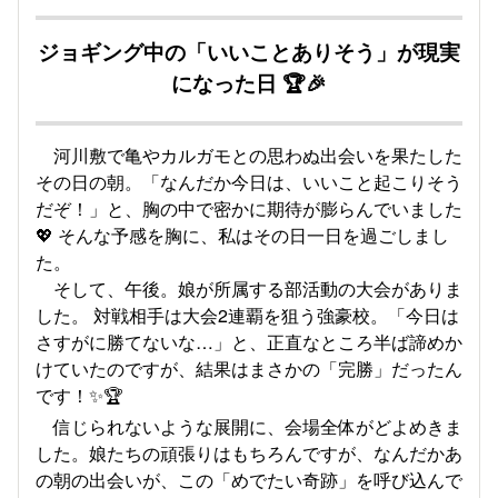
ジョギング中の「いいことありそう」が現実
になった日 🏆🎉
河川敷で亀やカルガモとの思わぬ出会いを果たした
その日の朝。「なんだか今日は、いいこと起こりそう
だぞ！」と、胸の中で密かに期待が膨らんでいました
💖 そんな予感を胸に、私はその日一日を過ごしまし
た。
そして、午後。娘が所属する部活動の大会がありま
した。 対戦相手は大会2連覇を狙う強豪校。「今日は
さすがに勝てないな…」と、正直なところ半ば諦めか
けていたのですが、結果はまさかの「完勝」だったん
です！✨🏆
信じられないような展開に、会場全体がどよめきま
した。娘たちの頑張りはもちろんですが、なんだかあ
の朝の出会いが、この「めでたい奇跡」を呼び込んで