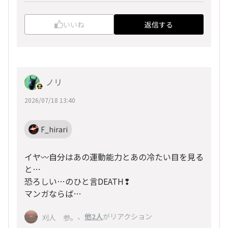
いいね
返信する
ノリ
2026/07/18 13:40
F_hirari
イヤ〰️自分はあの運動能力とあの冷たい目を見る
と…
恐ろしい…のひと言DEATH❢
マンガならば…
、
他2人
がリアクション
刈人 参。