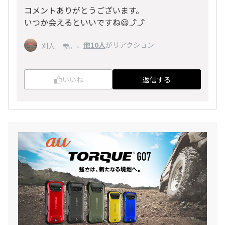
コメントありがとうございます。
いつか会えるといいですね😃⤴️⤴️
、
他10人
がリアクション
刈人 参。
いいね
返信する