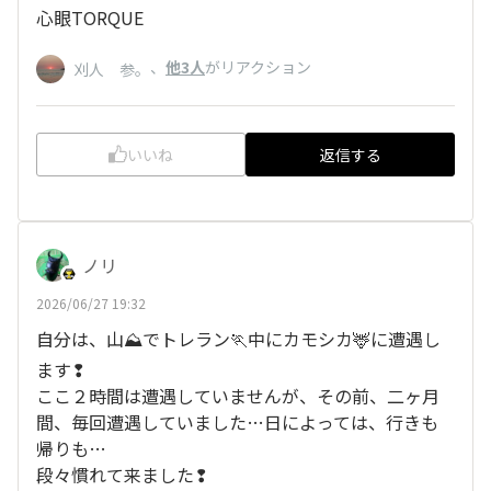
心眼TORQUE
、
他3人
がリアクション
刈人 参。
いいね
返信する
ノリ
2026/06/27 19:32
自分は、山⛰️でトレラン🏃中にカモシカ🦌に遭遇し
ます❢
ここ２時間は遭遇していませんが、その前、二ヶ月
間、毎回遭遇していました…日によっては、行きも
帰りも…
段々慣れて来ました❢