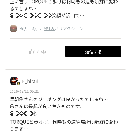
正に言うTORQUEと歩けば何時もの道も新鮮に変わ
るでしゅね…
😬😁😹😄😂😀😃😁😂笑顔が沢山で…
、
他1人
がリアクション
刈人 参。
いいね
返信する
F_hirari
2026/07/11 05:21
早朝亀さんのジョギングは良かったでしゅね…
亀さんは縁起が良い生きものです。
😬😁😂😂😂👍
TORQUEと歩けば、何時もの道や場所は新鮮に変わ
ります…