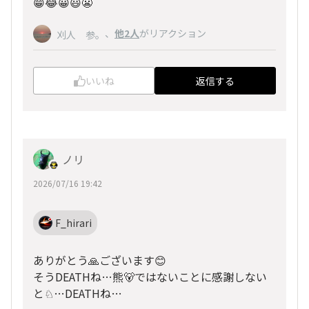
😁😂😀😃😬
、
他2人
がリアクション
刈人 参。
いいね
返信する
ノリ
2026/07/16 19:42
F_hirari
ありがとう🙏ございます😊
そうDEATHね…熊🐻ではないことに感謝しない
と♘…DEATHね…