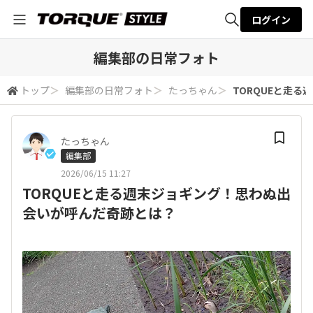
ログイン
全体検索
編集部の日常フォト
トップ
＞
編集部の日常フォト
＞
たっちゃん
＞
TORQUEと走
検索
たっちゃん
編集部
2026/06/15 11:27
TORQUEと走る週末ジョギング！思わぬ出
会いが呼んだ奇跡とは？