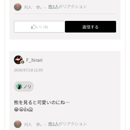
、
他2人
がリアクション
刈人 参。
いいね
返信する
F_hirari
2026/07/18 11:05
ノリ
熊を見ると可愛いのにね…
😁😬👍🥶
、
他2人
がリアクション
刈人 参。