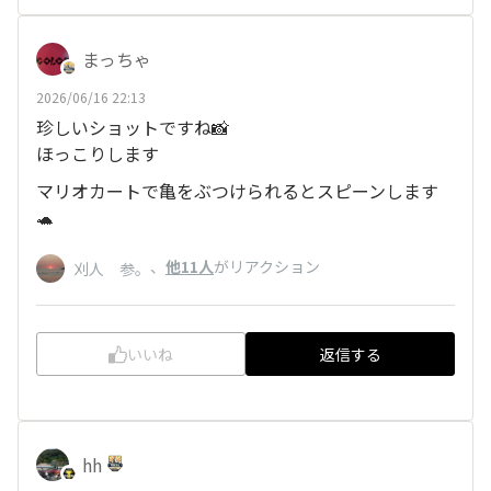
まっちゃ
2026/06/16 22:13
珍しいショットですね📸
ほっこりします
マリオカートで亀をぶつけられるとスピーンします
🐢
、
他11人
がリアクション
刈人 参。
いいね
返信する
hh