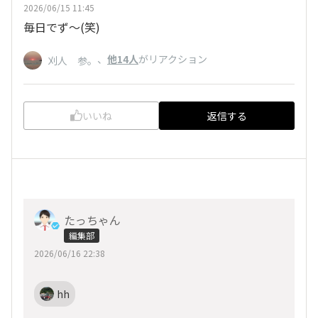
2026/06/15 11:45
毎日でず～(笑)
、
他14人
がリアクション
刈人 参。
いいね
返信する
たっちゃん
編集部
2026/06/16 22:38
hh