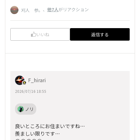
、
他7人
がリアクション
刈人 参。
いいね
返信する
F_hirari
2026/07/16 18:55
ノリ
良いところにお住まいですね…
羨ましい限りです…