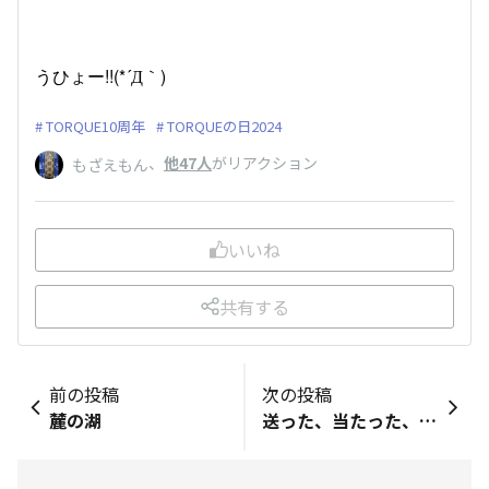
うひょー!!(*´Д｀)
TORQUE10周年
TORQUEの日2024
、
他47人
がリアクション
もざえもん
いいね
共有する
前の投稿
次の投稿
麓の湖
送った、当たった、届いた！