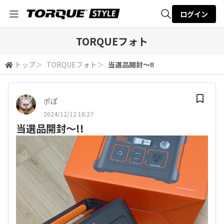
ログイン
全体検索
TORQUEフォト
トップ
＞
TORQUEフォト
＞
当選品開封〜!!
検索
ポぽ
2024/12/12 18:27
当選品開封〜!!