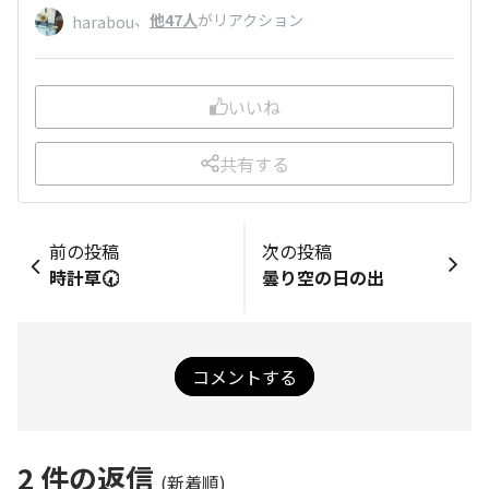
、
他47人
がリアクション
harabou
いいね
共有する
前の投稿
次の投稿
時計草🕢
曇り空の日の出
コメントする
2
件の返信
(新着順)