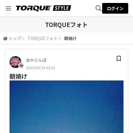
ログイン
全体検索
TORQUEフォト
トップ
＞
TORQUEフォト
＞
朝焼け
検索
あかとんぼ
2025/05/29 03:51
朝焼け