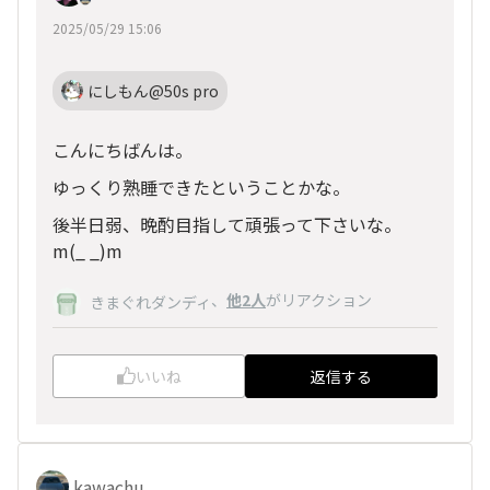
2025/05/29 15:06
にしもん@50s pro
こんにちばんは。
ゆっくり熟睡できたということかな。
後半日弱、晩酌目指して頑張って下さいな。
m(_ _)m
、
他2人
がリアクション
きまぐれダンディ
いいね
返信する
kawachu