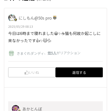
にしもん@50s pro
2025/05/29 08:13
今日は6時まで寝れました😀✨☕猫も何故か起こしに
来なかったです👍✨🐱💦
、
他5人
がリアクション
きまぐれダンディ
いいね
返信する
あかとんぼ