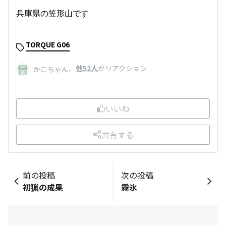
兵庫県の笠形山です
TORQUE G06
、
他52人
がリアクション
かこちゃん
いいね
共有する
前の投稿
次の投稿
初猟の成果
霧氷